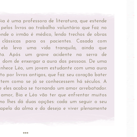
ia é uma professora de literatura, que estende
pelos livros ao trabalho voluntário que faz no
onde o irmão é médico, lendo trechos de obras
as clássicas para os pacientes. Casada com
 ela leva uma vida tranquila, ainda que
eta. Após um grave acidente na serra de
 o dom de enxergar a aura das pessoas. De uma
conhece Léo, um jovem estudante com uma aura
o por livros antigos, que faz seu coração bater
tem como se já se conhecessem há séculos. A
e eles acaba se tornando um amor arrebatador.
 amor, Bia e Léo vão ter que enfrentar muitos
ino lhes dá duas opções: cada um seguir o seu
apelo da alma e do desejo e viver plenamente
***