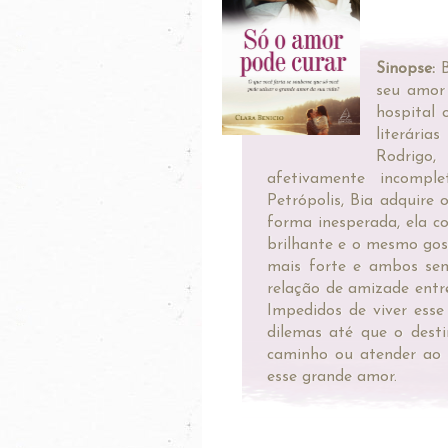
Sinopse:
B
seu amor 
hospital 
literári
Rodrigo,
afetivamente incompl
Petrópolis, Bia adquire
forma inesperada, ela 
brilhante e o mesmo gost
mais forte e ambos sen
relação de amizade entr
Impedidos de viver esse
dilemas até que o dest
caminho ou atender ao 
esse grande amor.