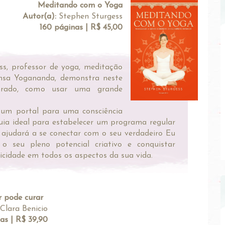
Meditando com o Yoga
Autor(a):
Stephen Sturgess
160 páginas | R$ 45,00
s, professor de yoga, meditação
nsa Yogananda, demonstra neste
strado, como usar uma grande
um portal para uma consciência
guia ideal para estabelecer um programa regular
o ajudará a se conectar com o seu verdadeiro Eu
ar o seu pleno potencial criativo e conquistar
licidade em todos os aspectos da sua vida.
 pode curar
Clara Benicio
as | R$ 39,90