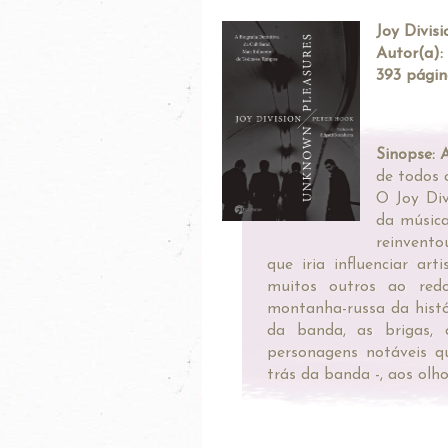
Joy Divis
Autor(a):
393 págin
Sinopse: 
de todos 
O Joy Div
da música
reinvento
que iria influenciar ar
muitos outros ao red
montanha-russa da histó
da banda, as brigas, 
personagens notáveis q
trás da banda -, aos olho