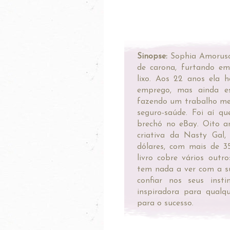
Sinopse:
Sophia Amoruso 
de carona, furtando em
lixo. Aos 22 anos ela
emprego, mas ainda e
fazendo um trabalho me
seguro-saúde. Foi aí q
brechó no eBay. Oito a
criativa da Nasty Gal,
dólares, com mais de 35
livro cobre vários out
tem nada a ver com a s
confiar nos seus inst
inspiradora para qual
para o sucesso.