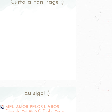
Curta a Fan Page :)
Eu sigo! :)
MEU AMOR PELOS LIVROS
Filme da Vez #166 O Diabo Veste