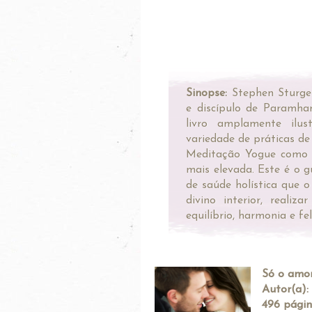
Sinopse:
Stephen Sturges
e discípulo de Paramha
livro amplamente ilu
variedade de práticas de
Meditação Yogue como 
mais elevada. Este é o 
de saúde holística que 
divino interior, realiz
equilíbrio, harmonia e fe
Só o amor
Autor(a):
496 págin