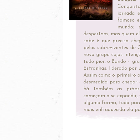
Conquist
jornada 
famoso e
mundo: 
despertam, mas quem ela
sabe é que precisa che
pelos sobreviventes de 
novo grupo cujas intenç
tudo pior, o Bando - gr
Estranhas, liderado po
Assim como o primeiro a
desmedida para chegar à
há também as própria
começam a se expandir, 
alguma forma, tudo pare
mais enfraquecida ela par