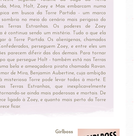
ada, Mira, Holt, Zoey e Max embarcam numa
épica em busca da Torre Partida - um marco
 sombrio no meio do cenário mais perigoso do
as Terras Estranhas. Os poderes de Zoey
 é continua sendo um mistério. Tudo o que ela
gar à Torre Partida. Os alienígenas, chamados
Confederados, perseguem Zoey, e entre eles um
ões parecem diferir das dos demais. Para tornar
upo que persegue Holt - também está nas Terras
r uma bela e ameaçadora pirata chamada Ravan.
mor de Mira, Benjamin Aubertine, cuja ambição
 misteriosa Torre pode levar todos à morte. E
s Terras Estranhas, que inexplicavelmente
tornando-se ainda mais poderosas e mortais. De
ce ligado à Zoey, e quanto mais perto da Torre
ece ficar.
Girlboss