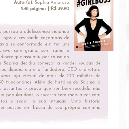
Autor(a):
Sophia Amoruso
248 páginas | R$ 39,90
passou a adolescência viajando
 lojas e revirando caçambas de
 havia se conformado em ter um
stava sem grana, sem rumo e
díocre que assumiu por causa do
ue Sophia decidiu começar a vender roupas de
nos depois, ela é a fundadora, CEO e diretora
 uma loja virtual de mais de 100 milhões de
0 funcionários. Além da história de Sophia, o
ros assuntos e prova que ser bem-sucedido não
ua popularidade; o sucesso tem mais a ver com
intos e seguir a sua intuição. Uma história
quer pessoa em busca do seu próprio caminho