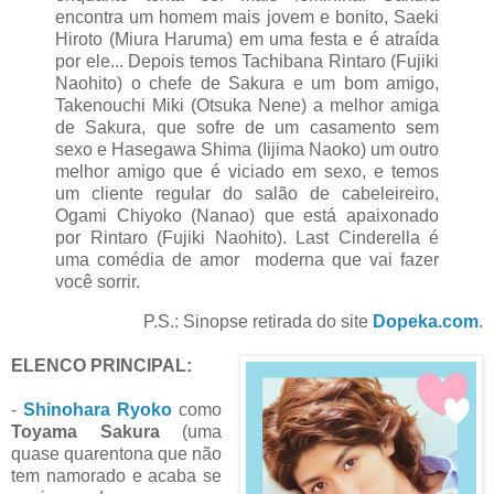
encontra um homem mais jovem e bonito, Saeki
Hiroto (Miura Haruma) em uma festa e é atraída
por ele... Depois temos Tachibana Rintaro (Fujiki
Naohito) o chefe de Sakura e um bom amigo,
Takenouchi Miki (Otsuka Nene) a melhor amiga
de Sakura, que sofre de um casamento sem
sexo e Hasegawa Shima (Iijima Naoko) um outro
melhor amigo que é viciado em sexo, e temos
um cliente regular do salão de cabeleireiro,
Ogami Chiyoko (Nanao) que está apaixonado
por Rintaro (Fujiki Naohito). Last Cinderella é
uma comédia de amor moderna que vai fazer
você sorrir.
P.S.: Sinopse retirada do site
Dopeka.com
.
ELENCO PRINCIPAL:
-
Shinohara Ryoko
como
Toyama Sakura
(uma
quase quarentona que não
tem namorado e acaba se