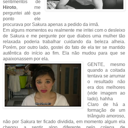
sentimentos de
Hiroto
, me
perguntei até que
ponto ele
procurava por Sakura apenas a pedido da irmã.
Em alguns momentos eu realmente me irritei com o desleixo
de Sakura e me pergunte por que diabos uma mulher tão
relaxada poderia trabalhar cuidando da beleza alheia.
Porém, por outro lado, gostei do fato de ela ter se mantido
autêntica do início ao fim. Ela não mudou para que se
apaixonassem por ela.
GENTE, mesmo
quando a coitada
tentava se arrumar
o resultado não
era dos melhores
(vide imagem ao
lado). hahha
Claro de há a
formação de um
triângulo amoroso,
não por Sakura ter ficado dividida, em momento algum ela
chegou a sentir algo diferente pelo colega de