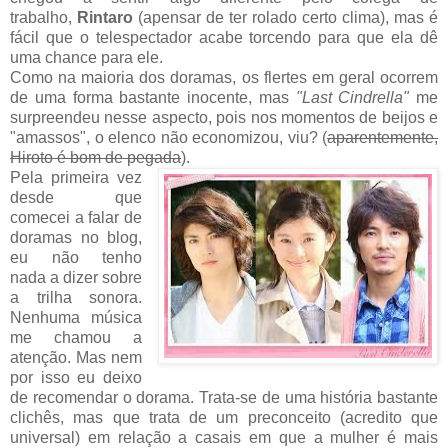
trabalho,
Rintaro
(apensar de ter rolado certo clima), mas é
fácil que o telespectador acabe torcendo para que ela dê
uma chance para ele.
Como na maioria dos doramas, os flertes em geral ocorrem
de uma forma bastante inocente, mas
"Last Cindrella"
me
surpreendeu nesse aspecto, pois nos momentos de beijos e
"amassos", o elenco não economizou, viu? (
aparentemente,
Hiroto é bom de pegada
).
Pela primeira vez
desde que
comecei a falar de
doramas no blog,
eu não tenho
nada a dizer sobre
a trilha sonora.
Nenhuma música
me chamou a
atenção. Mas nem
por isso eu deixo
de recomendar o dorama. Trata-se de uma história bastante
clichês, mas que trata de um preconceito (acredito que
universal) em relação a casais em que a mulher é mais