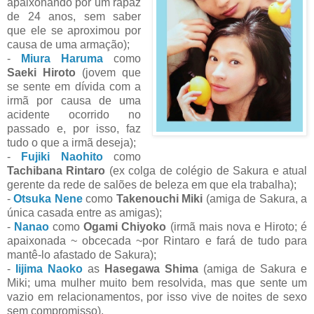
apaixonando por um rapaz
de 24 anos, sem saber
que ele se aproximou por
causa de uma armação);
-
Miura Haruma
como
Saeki Hiroto
(jovem que
se sente em dívida com a
irmã por causa de uma
acidente ocorrido no
passado e, por isso, faz
tudo o que a irmã deseja);
-
Fujiki Naohito
como
Tachibana Rintaro
(ex colga de colégio de Sakura e atual
gerente da rede de salões de beleza em que ela trabalha);
-
Otsuka Nene
como
Takenouchi Miki
(amiga de Sakura, a
única casada entre as amigas);
-
Nanao
como
Ogami Chiyoko
(irmã mais nova e Hiroto; é
apaixonada ~ obcecada ~por Rintaro e fará de tudo para
mantê-lo afastado de Sakura);
-
Iijima Naoko
as
Hasegawa Shima
(amiga de Sakura e
Miki; uma mulher muito bem resolvida, mas que sente um
vazio em relacionamentos, por isso vive de noites de sexo
sem compromisso).