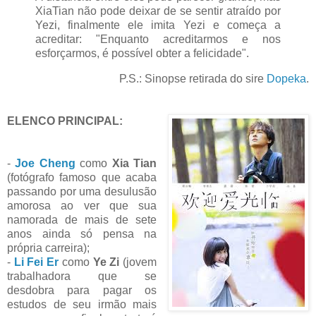
XiaTian não pode deixar de se sentir atraído por
Yezi, finalmente ele imita Yezi e começa a
acreditar: "Enquanto acreditarmos e nos
esforçarmos, é possível obter a felicidade".
P.S.: Sinopse retirada do sire
Dopeka
.
ELENCO PRINCIPAL:
-
Joe Cheng
como
Xia Tian
(fotógrafo famoso que acaba
passando por uma desulusão
amorosa ao ver que sua
namorada de mais de sete
anos ainda só pensa na
própria carreira);
-
Li Fei Er
como
Ye Zi
(jovem
trabalhadora que se
desdobra para pagar os
estudos de seu irmão mais