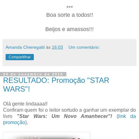
***
Boa sorte a todos!!
Beijos e amassos!!!
Amanda Chieregatti
às
16:03
Um comentário:
Compartilhar
24 de novembro de 2015
RESULTADO: Promoção "STAR
WARS"!
Olá gente lindaaaa!!
Confiram quem foi o leitor sortudo a ganhar um exemplar do
livro
"Star Wars: Um Novo Amanhecer"!
(
link da
promoção
).