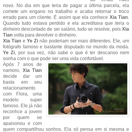
novo. No dia em que teria de pagar a última parcela, ela
comete um engano no trabalho e acaba retornar o troco
errado para um cliente. É assim que ela conhece
Xia Tian
.
Quando tudo estava perdido e ela acreditava que teria o
dinheiro descontado de sei salário, tudo se resolve, pois
Xia
Tian
volta para devolver o dinheiro.
Xia Tian
e
Ye Zi
não poderiam ser mais diferentes. Ele, um
fotógrafo famoso e bastante disputado no mundo da moda.
Ye Zi
, por sua vez, não sabe o que é ter descanso nem
sonha com o que pode ser uma vida confortável.
Após 7 anos de
namoro,
Xia Tian
decide dar um
basta em seu
relacionamento
com Flora, uma
modelo super
famoso. Ele já não
reconhce a jovem
por quem se
apaixonou e com
quem compartilhou sonhos. Ela só pensa em si mesma e