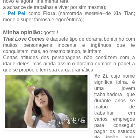
novo e agora finalmente terá
a achance de trabalhar e viver por sim mesma);
-
Pei Pei
como
Flora
(namorada
mocréia
de Xia Tian;
modelo super famosa e egocêntrica);
Minha opinião:
gostei!
That Love Comes
é daquele tipo de dorama bonitinho com
muitos personagens inocente e ingênuos que te
conquistam, mas, ao mesmo tempo, te irritam.
Certas atitudes dos personagens não condizem com a
idade deles, mas ainda assim o dorama cumpre o papel a
que se propõe e tem sua carga dramática.
Ye Zi
, cujo nome
significa folha, é
uma jovem
trabalhadora que
durante anos se
matou de
trabalhar em
vários empregos
para conseguir
pagar os estudos
do irmão mais