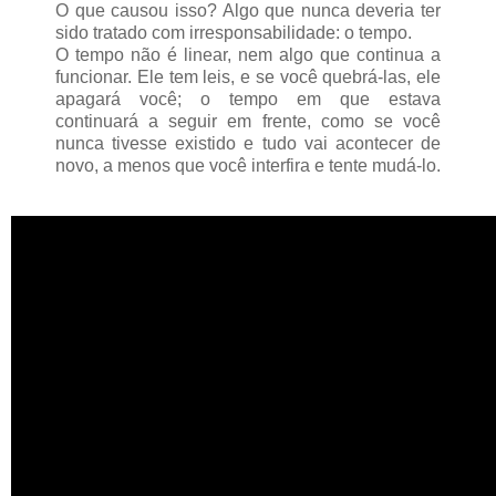
O que causou isso? Algo que nunca deveria ter
sido tratado com irresponsabilidade: o tempo.
O tempo não é linear, nem algo que continua a
funcionar. Ele tem leis, e se você quebrá-las, ele
apagará você; o tempo em que estava
continuará a seguir em frente, como se você
nunca tivesse existido e tudo vai acontecer de
novo, a menos que você interfira e tente mudá-lo.