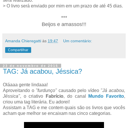
será realizado.
> O livro será enviado por mim em um prazo de até 45 dias.
***
Beijos e amassos!!!
Amanda Chieregatti
às
19:47
Um comentário:
Compartilhar
23 de novembro de 2015
TAG: Já acabou, Jéssica?
Oláaaa gente lindaaa!
Aproveitando o
"furdunço"
causado pelo vídeo
"Já acabou,
Jéssica"
, o criativo
Fabrício
, do canal
Mundo Favorito
,
criou uma tag literária. Eu adorei!
Assistam a TAG e me contem quais são os livros que vocês
acham que melhor se encaixam nas cinco categorias.