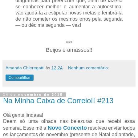
diagramas para preencher que, além de fazê-la
se conhecer melhor e aumentar a autoestima,
vão ajudá-la a estipular novas metas e lembrá-la
de não cometer os mesmos erros pela segunda
— ou décima segunda — vez!
***
Beijos e amassos!!
Amanda Chieregatti
às
12:24
Nenhum comentário:
Compartilhar
14 de novembro de 2015
Na Minha Caixa de Correio!! #213
Olá gente lindaaa!
Deem só uma olhada nas belezuras que recebi essa
Novo Conceito
semana. Esse mê a
resolveu enviar todos
os lançamentos de novembro (presente de Natal adiantado,