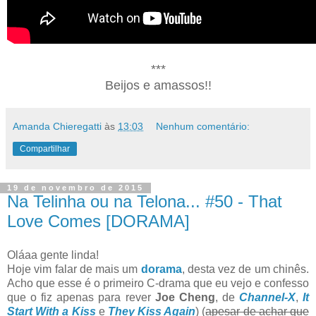
***
Beijos e amassos!!
Amanda Chieregatti
às
13:03
Nenhum comentário:
Compartilhar
19 de novembro de 2015
Na Telinha ou na Telona... #50 - That
Love Comes [DORAMA]
Oláaa gente linda!
Hoje vim falar de mais um
dorama
, desta vez de um chinês.
Acho que esse é o primeiro C-drama que eu vejo e confesso
que o fiz apenas para rever
Joe Cheng
, de
Channel-X
,
It
Start With a Kiss
e
They Kiss Again
) (
apesar de achar que