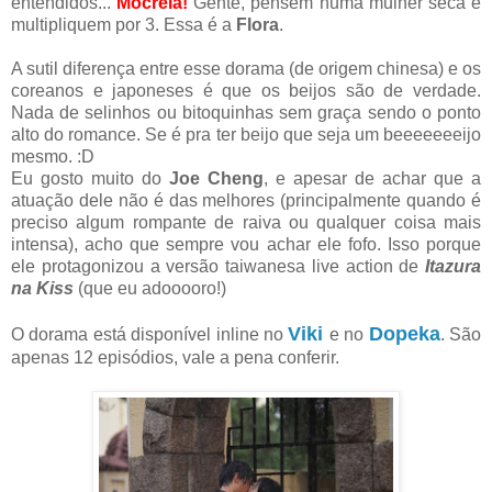
entendidos...
Mocréia!
Gente, pensem numa mulher seca e
multipliquem por 3. Essa é a
Flora
.
A sutil diferença entre esse dorama (de origem chinesa) e os
coreanos e japoneses é que os beijos são de verdade.
Nada de selinhos ou bitoquinhas sem graça sendo o ponto
alto do romance. Se é pra ter beijo que seja um beeeeeeeijo
mesmo. :D
Eu gosto muito do
Joe Cheng
, e apesar de achar que a
atuação dele não é das melhores (principalmente quando é
preciso algum rompante de raiva ou qualquer coisa mais
intensa), acho que sempre vou achar ele fofo. Isso porque
ele protagonizou a versão taiwanesa live action de
Itazura
na Kiss
(que eu adooooro!)
Viki
Dopeka
O dorama está disponível inline no
e no
. São
apenas 12 episódios, vale a pena conferir.