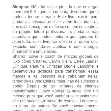
Sinopse:
Não há coisa pior do que enxergar
quem você é agora e comparar isso com quem
poderia ter se tornado. Este livro existe para
ajudar as pessoas que se veem frustradas, ou
que estão inseguras e não se sentem no controle
do próprio futuro profissional e, portanto, não
acreditam que podem obter o que querem. E,
sobretudo, este livro se destina a quem está
exausto, sentindo-se apático e sem energia,
dinamismo e entusiasmo.
Sharron Lowe é coach de marcas globais de
luxo como Chanel, Calvin Klein, Estée Lauder,
Clinique, Parfums Christian Dior e Lancôme, e
desenvolveu técnicas para transformar essas
marcas e as pessoas que trabalham nelas,
tornando-as verdadeiras máquinas de sucesso e
poder. Depois de ter milhares de clientes
transformados, Lowe apresenta neste livro um
método para que você também se transforme e
crie um sucesso à prova de revezes. Lembre-se
do lema da autora: Se você constantemente
repete suas ações, sempre obterá os mesmos