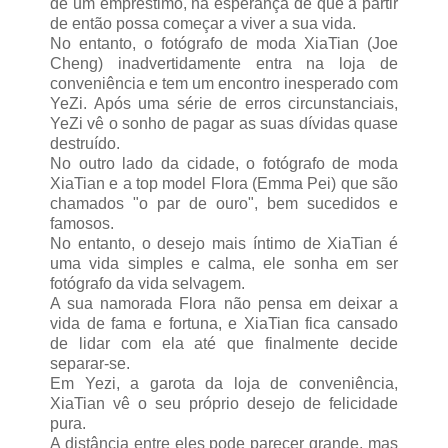
de um empréstimo, na esperança de que a partir
de então possa começar a viver a sua vida.
No entanto, o fotógrafo de moda XiaTian (Joe
Cheng) inadvertidamente entra na loja de
conveniência e tem um encontro inesperado com
YeZi. Após uma série de erros circunstanciais,
YeZi vê o sonho de pagar as suas dívidas quase
destruído.
No outro lado da cidade, o fotógrafo de moda
XiaTian e a top model Flora (Emma Pei) que são
chamados "o par de ouro", bem sucedidos e
famosos.
No entanto, o desejo mais íntimo de XiaTian é
uma vida simples e calma, ele sonha em ser
fotógrafo da vida selvagem.
A sua namorada Flora não pensa em deixar a
vida de fama e fortuna, e XiaTian fica cansado
de lidar com ela até que finalmente decide
separar-se.
Em Yezi, a garota da loja de conveniência,
XiaTian vê o seu próprio desejo de felicidade
pura.
A distância entre eles pode parecer grande, mas