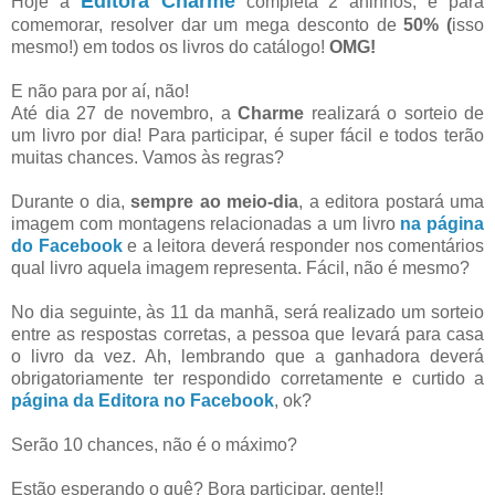
Editora Charme
Hoje a
completa 2 aninhos, e para
comemorar, resolver dar um mega desconto de
50% (
isso
mesmo!) em todos os livros do catálogo!
OMG!
E não para por aí, não!
Até dia 27 de novembro, a
Charme
realizará o sorteio de
um livro por dia! Para participar, é super fácil e todos terão
muitas chances. Vamos às regras?
Durante o dia,
sempre ao meio-dia
, a editora postará uma
imagem com montagens relacionadas a um livro
na página
do Facebook
e a leitora deverá responder nos comentários
qual livro aquela imagem representa. Fácil, não é mesmo?
No dia seguinte, às 11 da manhã, será realizado um sorteio
entre as respostas corretas, a pessoa que levará para casa
o livro da vez. Ah, lembrando que a ganhadora deverá
obrigatoriamente ter respondido corretamente e curtido a
página da Editora no Facebook
, ok?
Serão 10 chances, não é o máximo?
Estão esperando o quê? Bora participar, gente!!