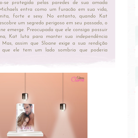
o-se protegida pelas paredes de sua amada
 Michaels entra como um furacão em sua vida,
onita, forte e sexy. No entanto, quando Kat
descobre um segredo perigoso em seu passado, o
ane emerge. Preocupada que ele consiga possuir
ma, Kat luta para manter sua independência
 Mas, assim que Sloane exige a sua rendição
e que ele tem um lado sombrio que poderia