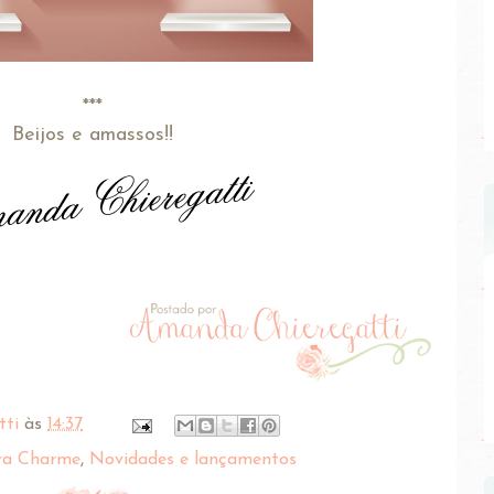
***
Beijos e amassos!!
tti
às
14:37
ra Charme
,
Novidades e lançamentos