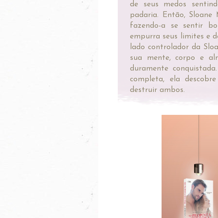
de seus medos sentind
padaria. Então, Sloane
fazendo-a se sentir b
empurra seus limites e 
lado controlador da Slo
sua mente, corpo e al
duramente conquistada.
completa, ela descobr
destruir ambos.