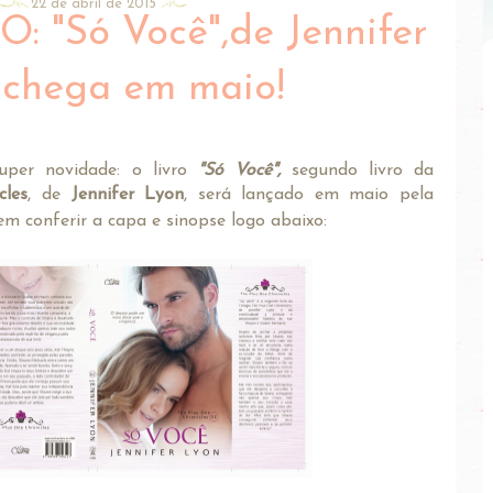
22 de abril de 2015
 "Só Você",de Jennifer
 chega em maio!
uper novidade: o livro
"Só Você",
segundo livro da
cles
, de
Jennifer Lyon
, será lançado em maio pela
em conferir a capa e sinopse logo abaixo: