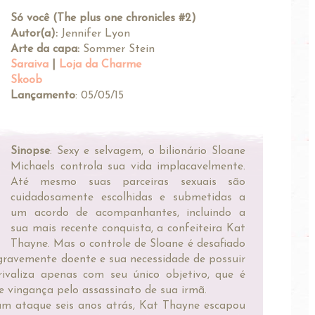
Só você (The plus one chronicles #2)
Autor(a):
Jennifer Lyon
Arte da capa:
Sommer Stein
Saraiva
|
Loja da Charme
Skoob
Lançamento
: 05/05/15
Sinopse
: Sexy e selvagem, o bilionário Sloane
Michaels controla sua vida implacavelmente.
Até mesmo suas parceiras sexuais são
cuidadosamente escolhidas e submetidas a
um acordo de acompanhantes, incluindo a
sua mais recente conquista, a confeiteira Kat
Thayne. Mas o controle de Sloane é desafiado
gravemente doente e sua necessidade de possuir
rivaliza apenas com seu único objetivo, que é
e vingança pelo assassinato de sua irmã.
um ataque seis anos atrás, Kat Thayne escapou