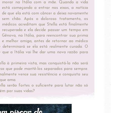
morar na Itália com a mãe. Quando a vida
está começando a entrar nos eixos, a notícia
de que ela está com câncer a deixa novamente
sem chão. Após o doloroso tratamento, os
médicos acreditam que Stella está finalmente
recuperada e ela decide passar um tempo em
Gênova, na Itália, para reencontrar sua prima
e melhor amiga, antes de retornar ao médico
 determinará se ela está realmente curada. O
 que a Itália vai lhe dar uma nova razão para
lla à primeira vista, mas conquistá-la não será
coisa que pode mantê-los separados para sempre.
nalmente vence sua resistência e conquista seu
 que ama.
la serão fortes o suficiente para lutar não só
ém por suas vidas?