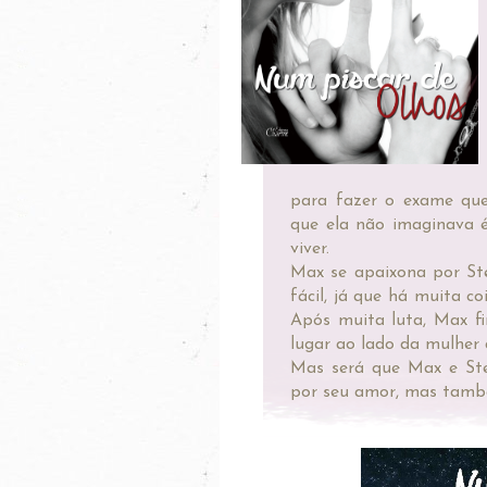
para fazer o exame que
que ela não imaginava é
viver.
Max se apaixona por Ste
fácil, já que há muita 
Após muita luta, Max fi
lugar ao lado da mulher
Mas será que Max e Stel
por seu amor, mas tamb