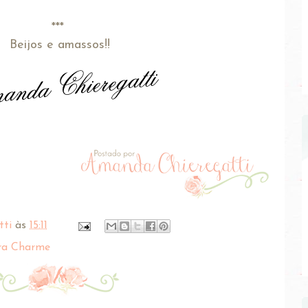
***
Beijos e amassos!!
tti
às
15:11
ra Charme