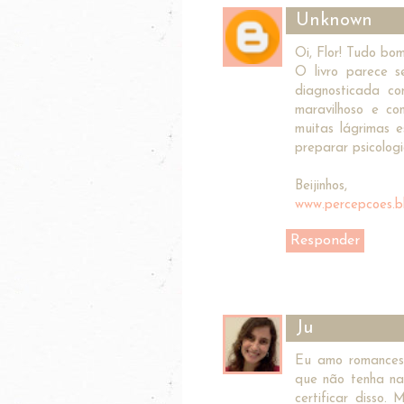
Unknown
Oi, Flor! Tudo bo
O livro parece s
diagnosticada co
maravilhoso e co
muitas lágrimas e
preparar psicolog
Beijinhos,
www.percepcoes.b
Responder
Ju
Eu amo romances
que não tenha na
certificar disso.