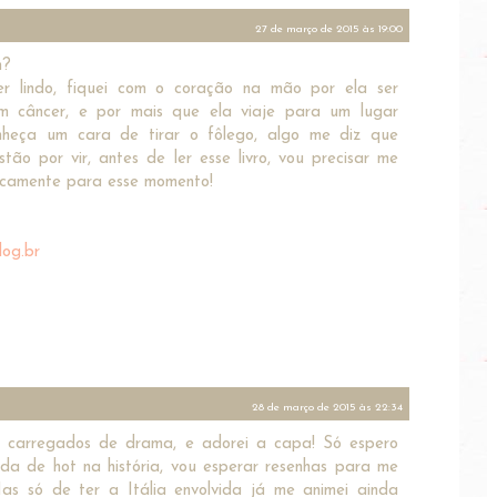
27 de março de 2015 às 19:00
m?
er lindo, fiquei com o coração na mão por ela ser
m câncer, e por mais que ela viaje para um lugar
nheça um cara de tirar o fôlego, algo me diz que
stão por vir, antes de ler esse livro, vou precisar me
icamente para esse momento!
log.br
28 de março de 2015 às 22:34
 carregados de drama, e adorei a capa! Só espero
da de hot na história, vou esperar resenhas para me
 Mas só de ter a Itália envolvida já me animei ainda