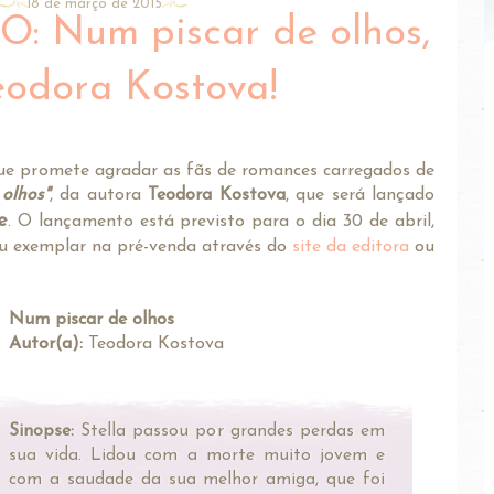
18 de março de 2015
 Num piscar de olhos,
eodora Kostova!
que promete agradar as fãs de romances carregados de
olhos"
, da autora
Teodora Kostova
, que será lançado
e
. O lançamento está previsto para o dia 30 de abril,
eu exemplar na pré-venda através do
site da editora
ou
Num piscar de olhos
Autor(a):
Teodora Kostova
Sinopse:
Stella passou por grandes perdas em
sua vida. Lidou com a morte muito jovem e
com a saudade da sua melhor amiga, que foi