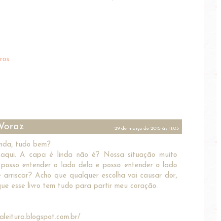
ros
 Voraz
29 de março de 2015 às 11:03
inda, tudo bem?
aqui. A capa é linda não é? Nossa situação muito
Eu posso entender o lado dela e posso entender o lado
 arriscar? Acho que qualquer escolha vai causar dor,
que esse livro tem tudo para partir meu coração.
aleitura.blogspot.com.br/