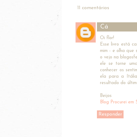
11 comentários
Cá
Oi flor!
Esse livro está c
mim - e olha que s
o vejo na blogosf
ele se torne uma
conhecer os senti
ela para a Itál
resultado do últi
Beijos
Blog Procurei em 
Responder