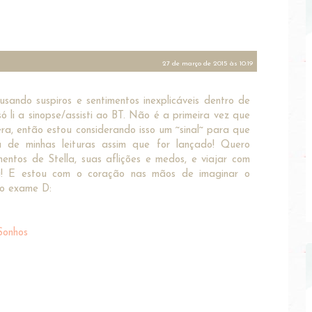
27 de março de 2015 às 10:19
ausando suspiros e sentimentos inexplicáveis dentro de
ó li a sinopse/assisti ao BT. Não é a primeira vez que
era, então estou considerando isso um ~sinal~ para que
 de minhas leituras assim que for lançado! Quero
mentos de Stella, suas aflições e medos, e viajar com
ia! E estou com o coração nas mãos de imaginar o
mo exame D:
Sonhos