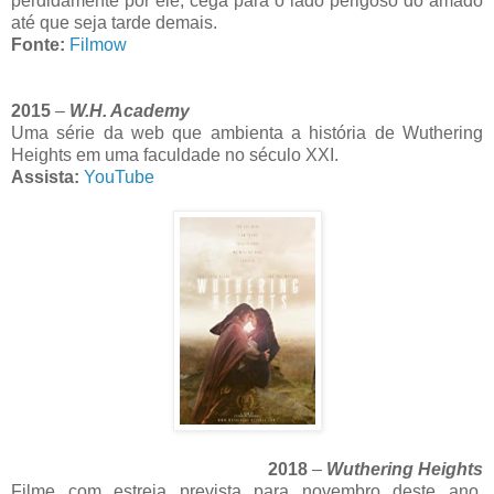
perdidamente por ele, cega para o lado perigoso do amado
até que seja tarde demais.
Fonte:
Filmow
2015
–
W.H. Academy
Uma série da web que ambienta a história de Wuthering
Heights em uma faculdade no século XXI.
Assista:
YouTube
2018
–
Wuthering Heights
Filme com estreia prevista para novembro deste ano.