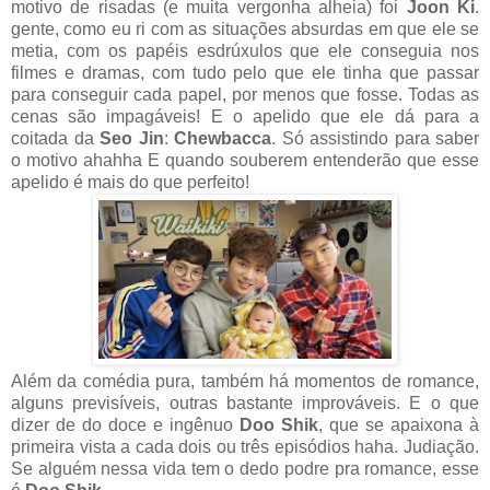
motivo de risadas (e muita vergonha alheia) foi
Joon Ki
.
gente, como eu ri com as situações absurdas em que ele se
metia, com os papéis esdrúxulos que ele conseguia nos
filmes e dramas, com tudo pelo que ele tinha que passar
para conseguir cada papel, por menos que fosse. Todas as
cenas são impagáveis! E o apelido que ele dá para a
coitada da
Seo Jin
:
Chewbacca
. Só assistindo para saber
o motivo ahahha E quando souberem entenderão que esse
apelido é mais do que perfeito!
Além da comédia pura, também há momentos de romance,
alguns previsíveis, outras bastante improváveis. E o que
dizer de do doce e ingênuo
Doo Shik
, que se apaixona à
primeira vista a cada dois ou três episódios haha. Judiação.
Se alguém nessa vida tem o dedo podre pra romance, esse