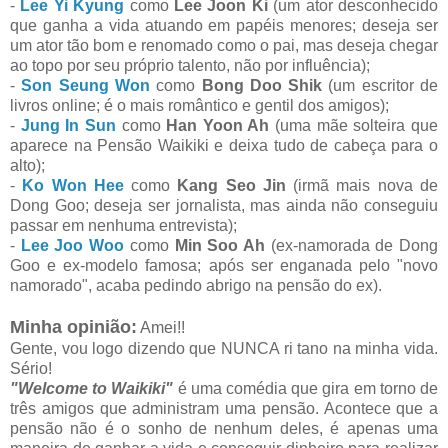
-
Lee Yi Kyung
como
Lee Joon Ki
(um ator desconhecido
que ganha a vida atuando em papéis menores; deseja ser
um ator tão bom e renomado como o pai, mas deseja chegar
ao topo por seu próprio talento, não por influência);
-
Son Seung Won
como
Bong Doo Shik
(um escritor de
livros online; é o mais romântico e gentil dos amigos);
-
Jung In Sun
como
Han Yoon Ah
(uma mãe solteira que
aparece na Pensão Waikiki e deixa tudo de cabeça para o
alto);
-
Ko Won Hee
como
Kang Seo Jin
(irmã mais nova de
Dong Goo; deseja ser jornalista, mas ainda não conseguiu
passar em nenhuma entrevista);
-
Lee Joo Woo
como
Min Soo Ah
(ex-namorada de Dong
Goo e ex-modelo famosa; após ser enganada pelo "novo
namorado", acaba pedindo abrigo na pensão do ex).
Minha opinião:
Amei!!
Gente, vou logo dizendo que NUNCA ri tano na minha vida.
Sério!
"Welcome to Waikiki"
é uma comédia que gira em torno de
três amigos que administram uma pensão. Acontece que a
pensão não é o sonho de nenhum deles, é apenas uma