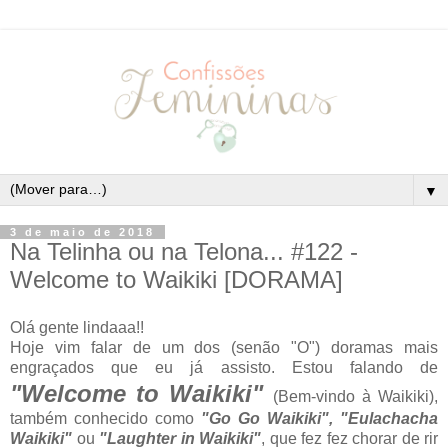
▼
3 de maio de 2018
Na Telinha ou na Telona... #122 -
Welcome to Waikiki [DORAMA]
Olá gente lindaaa!!
Hoje vim falar de um dos (senão "O") doramas mais
engraçados que eu já assisto. Estou falando de
"Welcome to Waikiki"
(Bem-vindo à Waikiki),
também conhecido como
"Go Go Waikiki",
"Eulachacha
Waikiki"
ou
"Laughter in Waikiki"
, que fez fez chorar de rir