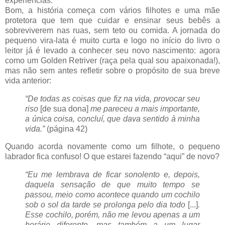
experiências.
Bom, a história começa com vários filhotes e uma mãe
protetora que tem que cuidar e ensinar seus bebês a
sobreviverem nas ruas, sem teto ou comida. A jornada do
pequeno vira-lata é muito curta e logo no início do livro o
leitor já é levado a conhecer seu novo nascimento: agora
como um Golden Retriver (raça pela qual sou apaixonada!),
mas não sem antes refletir sobre o propósito de sua breve
vida anterior:
“De todas as coisas que fiz na vida, provocar seu
riso
[de sua dona]
me pareceu a mais importante,
a única coisa, concluí, que dava sentido à minha
vida.”
(página 42)
Quando acorda novamente como um filhote, o pequeno
labrador fica confuso! O que estarei fazendo “aqui” de novo?
“Eu me lembrava de ficar sonolento e, depois,
daquela sensação de que muito tempo se
passou, meio como acontece quando um cochilo
sob o sol da tarde se prolonga pelo dia todo
[...]
.
Esse cochilo, porém, não me levou apenas a um
horário diferente, mas também a um lugar