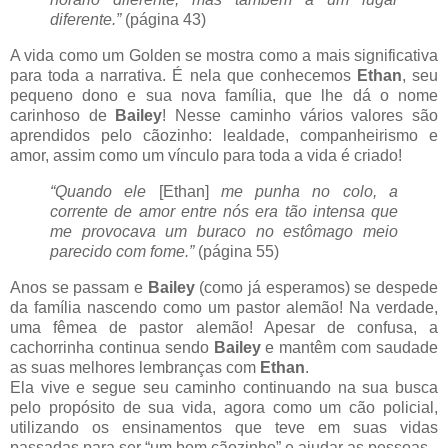
diferente.”
(página 43)
A vida como um Golden se mostra como a mais significativa
para toda a narrativa. É nela que conhecemos
Ethan
, seu
pequeno dono e sua nova família, que lhe dá o nome
carinhoso de
Bailey
! Nesse caminho vários valores são
aprendidos pelo cãozinho: lealdade, companheirismo e
amor, assim como um vínculo para toda a vida é criado!
“Quando ele
[Ethan]
me punha no colo, a
corrente de amor entre nós era tão intensa que
me provocava um buraco no estômago meio
parecido com fome.”
(página 55)
Anos se passam e
Bailey
(como já esperamos) se despede
da família nascendo como um pastor alemão! Na verdade,
uma fêmea de pastor alemão! Apesar de confusa, a
cachorrinha continua sendo
Bailey
e mantêm com saudade
as suas melhores lembranças com
Ethan
.
Ela vive e segue seu caminho continuando na sua busca
pelo propósito de sua vida, agora como um cão policial,
utilizando os ensinamentos que teve em suas vidas
passadas para ser “um bom cãozinho” e ajudar as pessoas.