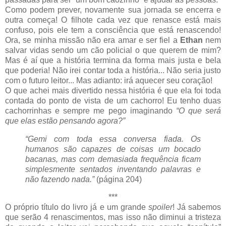
Como podem prever, novamente sua jornada se encerra e
outra começa! O filhote cada vez que renasce está mais
confuso, pois ele tem a consciência que está renascendo!
Ora, se minha missão não era amar e ser fiel a
Ethan
nem
salvar vidas sendo um cão policial o que querem de mim?
Mas é aí que a história termina da forma mais justa e bela
que poderia! Não irei contar toda a história... Não seria justo
com o futuro leitor... Mas adianto: irá aquecer seu coração!
O que achei mais divertido nessa história é que ela foi toda
contada do ponto de vista de um cachorro! Eu tenho duas
cachorrinhas e sempre me pego imaginando
“O que será
que elas estão pensando agora?”
“Gemi com toda essa conversa fiada. Os
humanos são capazes de coisas um bocado
bacanas, mas com demasiada frequência ficam
simplesmente sentados inventando palavras e
não fazendo nada.”
(página 204)
***
O próprio título do livro já e um grande
spoiler
! Já sabemos
que serão 4 renascimentos, mas isso não diminui a tristeza