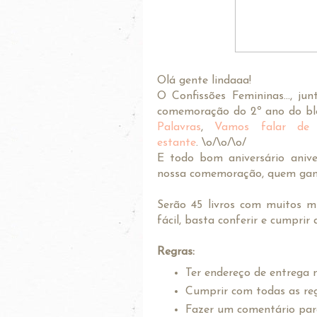
Olá gente lindaaa!
O Confissões Femininas..., j
comemoração do 2º ano do b
Palavras
,
Vamos falar de l
estante
. \o/\o/\o/
E todo bom aniversário aniv
nossa comemoração, quem ganh
Serão 45 livros com muitos mi
fácil, basta conferir e cumprir 
Regras:
Ter endereço de entrega n
Cumprir com todas as reg
Fazer um comentário para