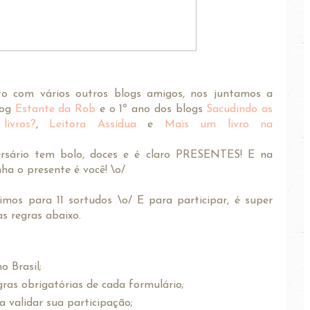
unto com vários outros blogs amigos, nos juntamos a
log
Estante da Rob
e o 1º ano dos blogs
Sacudindo as
ivros?
,
Leitora Assídua
e
Mais um livro na
ersário tem bolo, doces e é claro PRESENTES! E na
a o presente é você! \o/
mos para 11 sortudos \o/ E para participar, é super
as regras abaixo.
o Brasil;
ras obrigatórias de cada formulário;
 validar sua participação;