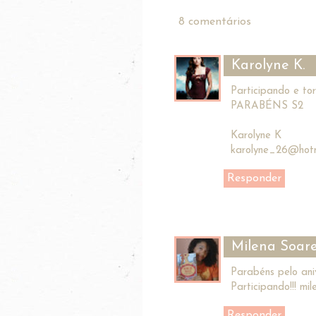
8 comentários
Karolyne K.
Participando e t
PARABÉNS S2
Karolyne K
karolyne_26@hotm
Responder
Milena Soar
Parabéns pelo aniv
Participando!!! m
Responder