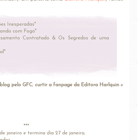
:
ões Inesperadas"
ncando com Fogo"
Casamento Contratado & Os Segredos de uma
al"
 blog pelo GFC
;
curtir a fanpage da Editora Harlquin
e
***
e janeiro e termina dia 27 de janeiro;
cados.