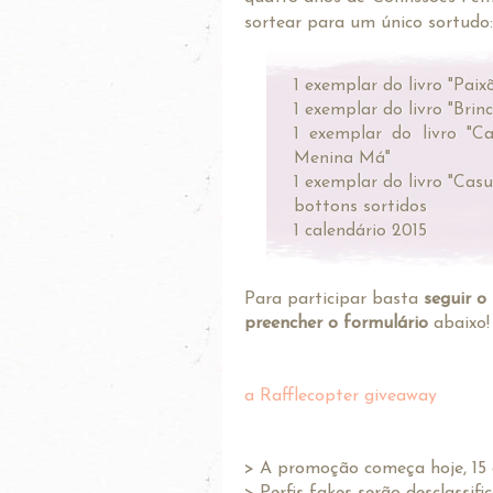
sortear para um único sortudo
1 exemplar do livro "Paix
1 exemplar do livro "Bri
1 exemplar do livro "
Menina Má"
1 exemplar do livro "Casu
bottons sortidos
1 calendário 2015
Para participar basta
seguir o
preencher o formulário
abaixo!
a Rafflecopter giveaway
> A promoção começa hoje, 15 d
> Perfis fakes serão desclassifi