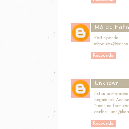
Márcia Hah
Participando
mhpaulax@yahoo.
Responder
Unknown
Estou participand
Seguidora: Anelis
Nome no formulári
anelise_luan@hot
Responder