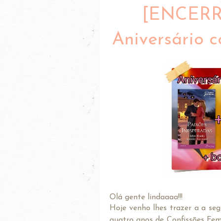
[ENCER
Aniversário c
Olá gente lindaaaa!!!
Hoje venho lhes trazer a a s
quatro anos de Confissões Fem