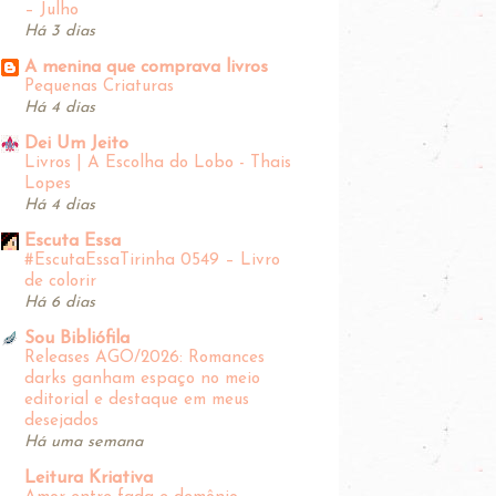
– Julho
Há 3 dias
A menina que comprava livros
Pequenas Criaturas
Há 4 dias
Dei Um Jeito
Livros | A Escolha do Lobo - Thais
Lopes
Há 4 dias
Escuta Essa
#EscutaEssaTirinha‬ 0549 – Livro
de colorir
Há 6 dias
Sou Bibliófila
Releases AGO/2026: Romances
darks ganham espaço no meio
editorial e destaque em meus
desejados
Há uma semana
Leitura Kriativa