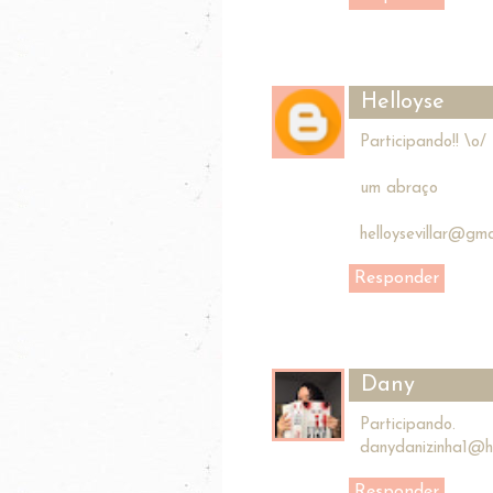
Helloyse
Participando!! \o/
um abraço
helloysevillar@gma
Responder
Dany
Participando.
danydanizinha1@h
Responder