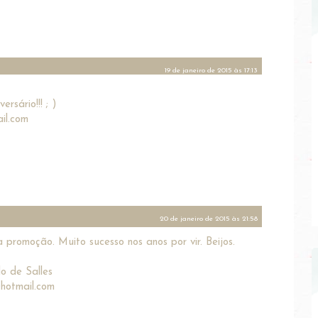
19 de janeiro de 2015 às 17:13
rsário!!! ; )
il.com
20 de janeiro de 2015 às 21:58
 promoção. Muito sucesso nos anos por vir. Beijos.
o de Salles
hotmail.com