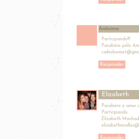
Anônimo
Participando!!!
Parabéns pelo Anive
cailesbennet@gma
Responder
Elizabeth
Parabéns e amei a
Participando.
Elizabeth Machad
elizabethmsalles@
Responder