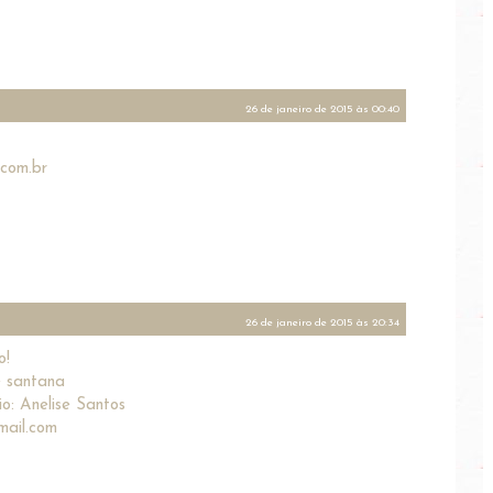
n
26 de janeiro de 2015 às 00:40
com.br
26 de janeiro de 2015 às 20:34
o!
e santana
o: Anelise Santos
mail.com