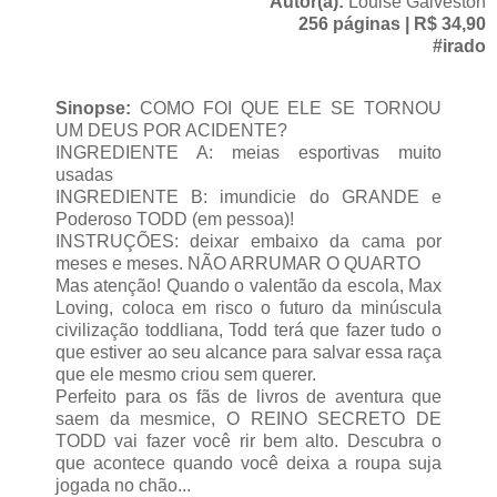
Autor(a):
Louise Galveston
256 páginas | R$ 34,90
#irado
Sinopse:
COMO FOI QUE ELE SE TORNOU
UM DEUS POR ACIDENTE?
INGREDIENTE A: meias esportivas muito
usadas
INGREDIENTE B: imundicie do GRANDE e
Poderoso TODD (em pessoa)!
INSTRUÇÕES: deixar embaixo da cama por
meses e meses. NÃO ARRUMAR O QUARTO
Mas atenção! Quando o valentão da escola, Max
Loving, coloca em risco o futuro da minúscula
civilização toddliana, Todd terá que fazer tudo o
que estiver ao seu alcance para salvar essa raça
que ele mesmo criou sem querer.
Perfeito para os fãs de livros de aventura que
saem da mesmice, O REINO SECRETO DE
TODD vai fazer você rir bem alto. Descubra o
que acontece quando você deixa a roupa suja
jogada no chão...