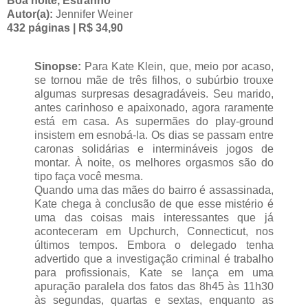
Boa noite, Estranho
Autor(a):
Jennifer Weiner
432 páginas | R$ 34,90
Sinopse:
Para Kate Klein, que, meio por acaso,
se tornou mãe de três filhos, o subúrbio trouxe
algumas surpresas desagradáveis. Seu marido,
antes carinhoso e apaixonado, agora raramente
está em casa. As supermães do play-ground
insistem em esnobá-la. Os dias se passam entre
caronas solidárias e intermináveis jogos de
montar. À noite, os melhores orgasmos são do
tipo faça você mesma.
Quando uma das mães do bairro é assassinada,
Kate chega à conclusão de que esse mistério é
uma das coisas mais interessantes que já
aconteceram em Upchurch, Connecticut, nos
últimos tempos. Embora o delegado tenha
advertido que a investigação criminal é trabalho
para profissionais, Kate se lança em uma
apuração paralela dos fatos das 8h45 às 11h30
às segundas, quartas e sextas, enquanto as