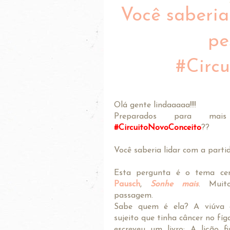
Você saberia
pe
#Circ
Olá gente lindaaaaa!!!!
Preparados para m
#CircuitoNovoConceito
??
Você saberia lidar com a part
Esta pergunta é o tema cen
Pausch
,
Sonhe mais
. Muit
passagem.
Sabe quem é ela? A viúva 
sujeito que tinha câncer no fíg
escreveu um livro: A lição f