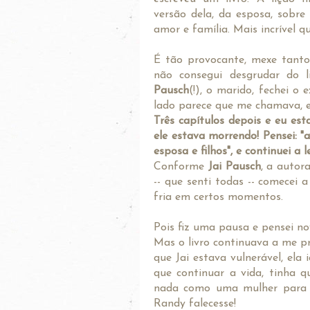
versão dela, da esposa, sobr
amor e família. Mais incrível q
É tão provocante, mexe tant
não consegui desgrudar do l
Pausch
(!), o marido, fechei o
lado parece que me chamava, en
Três capítulos depois e eu es
ele estava morrendo! Pensei: "
esposa e filhos", e continuei a le
Conforme
Jai Pausch
, a autor
-- que senti todas -- comecei 
fria em certos momentos.
Pois fiz uma pausa e pensei n
Mas o livro continuava a me pr
que Jai estava vulnerável, el
que continuar a vida, tinha 
nada como uma mulher para fa
Randy falecesse!