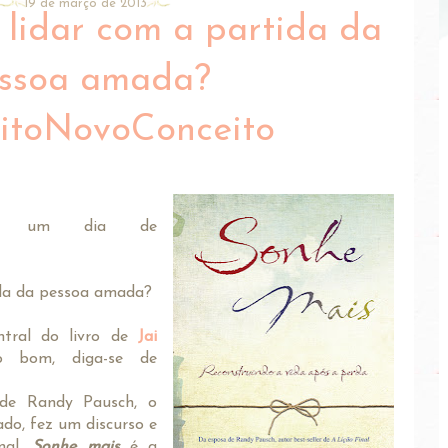
19 de março de 2013
 lidar com a partida da
ssoa amada?
uitoNovoConceito
ais um dia de
ida da pessoa amada?
tral do livro de
Jai
o bom, diga-se de
de Randy Pausch, o
ado, fez um discurso e
inal.
Sonhe mais
é a