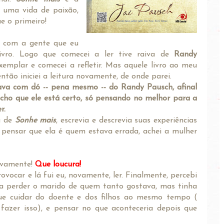
e uma vida de paixão,
ue o primeiro!
o com a gente que eu
ivro. Logo que comecei a ler tive raiva de
Randy
 exemplar e comecei a refletir. Mas aquele livro ao meu
tão iniciei a leitura novamente, de onde parei.
tava com dó -- pena mesmo -- do Randy Pausch, afinal
acho que ele está certo, só pensando no melhor para a
r.
a de
Sonhe mais
, escrevia e descrevia suas experiências
a pensar que ela é quem estava errada, achei a mulher
ovamente!
Que loucura!
ovocar e lá fui eu, novamente, ler. Finalmente, percebi
a ia perder o marido de quem tanto gostava, mas tinha
que cuidar do doente e dos filhos ao mesmo tempo (
zer isso), e pensar no que aconteceria depois que