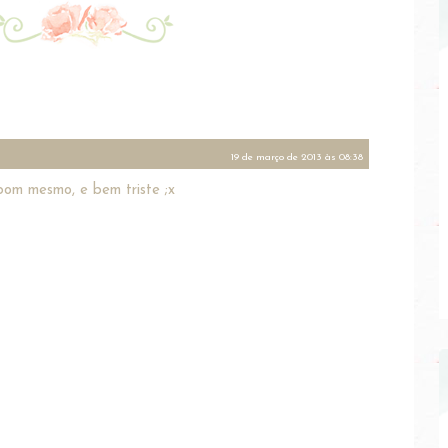
19 de março de 2013 às 08:38
bom mesmo, e bem triste ;x