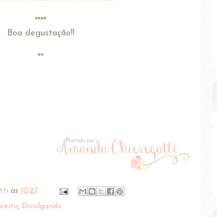
****
Boa degustação!!
**
tti
às
10:27
ceito
,
Divulgando