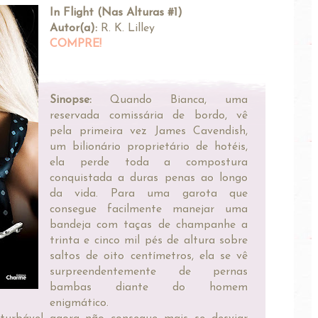
In Flight (Nas Alturas #1)
Autor(a):
R. K. Lilley
COMPRE!
Sinopse:
Quando Bianca, uma
reservada comissária de bordo, vê
pela primeira vez James Cavendish,
um bilionário proprietário de hotéis,
ela perde toda a compostura
conquistada a duras penas ao longo
da vida. Para uma garota que
consegue facilmente manejar uma
bandeja com taças de champanhe a
trinta e cinco mil pés de altura sobre
saltos de oito centímetros, ela se vê
surpreendentemente de pernas
bambas diante do homem
enigmático.