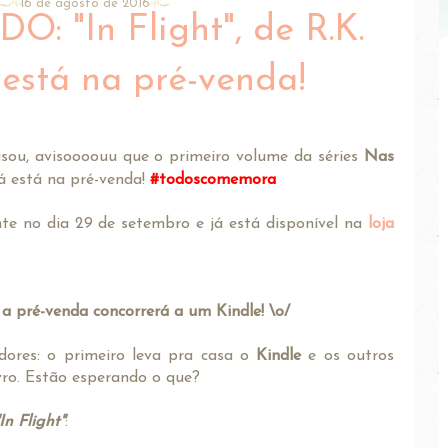
16 de agosto de 2016
 "In Flight", de R.K.
á está na pré-venda!
isou, avisoooouu que o primeiro volume da séries
Nas
á está na pré-venda!
#todoscomemora
nte no dia 29 de setembro e já está disponível na
loja
a pré-venda concorrerá a um Kindle! \o/
dores: o primeiro leva pra casa o
Kindle
e os outros
vro. Estão esperando o que?
In Flight"
: