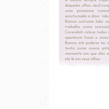
A Bianca sempre imper
daqueles olhos azul-tur
uma promessa irresis
acostumada a dizer “não” 
Bianca costuma lidar c
trabalho como comissá
Cavendish coloca todos 
aparência fosse o único
Bianca até poderia ter 
tenta como nunca ante
momento em que eles se
ela lê em seus olhos.