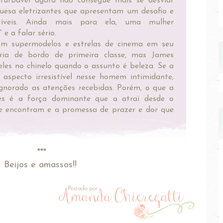
turbável agora não consegue mais se desviar
quesa eletrizantes que apresentam um desafio e
tíveis. Ainda mais para ela, uma mulher
e a falar sério.
om supermodelos e estrelas de cinema em seu
ria de bordo de primeira classe, mas James
eles no chinelo quando o assunto é beleza. Se a
 aspecto irresistível nesse homem intimidante,
ignorado as atenções recebidas. Porém, o que a
s é a força dominante que a atrai desde o
 encontram e a promessa de prazer e dor que
***
Beijos e amassos!!