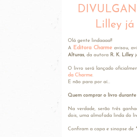
DIVULGANDO:
Lilley j
Olá gente lindaaaa!!
Editora Charme
A
avisou, av
Alturas
, da autora
R. K. Lilley
j
O livro será lançado oficialme
da Charme
.
E não para por aí...
Quem comprar o livro durante 
Na verdade, serão três ganha
dois, uma almofada linda do li
Confiram a capa e sinopse de
"