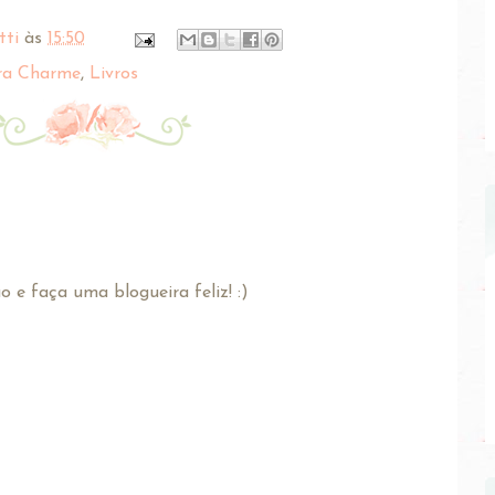
tti
às
15:50
ra Charme
,
Livros
 e faça uma blogueira feliz! :)