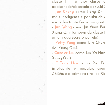
classe F - a pior classe d
apaixonada/obcecada por Zhi 
-
Joe Cheng
como
Jiang Zh
mais inteligente e popular do c
isso é bastante frio e arrogant
-
Jiro Wang
como
Jin Yuan Fe
Xiang Qin, também da classe 
amor nada secreto por ela);
-
Petty Yang
como
Lin Chun
de Xiang Qin);
-
Candice Liu
como
Liu Ya No
Xiang Qin);
-
Tiffany Hsu
como
Pei Zi
inteligente e popular, apa
ZhiShu e a primeira rival de Xi