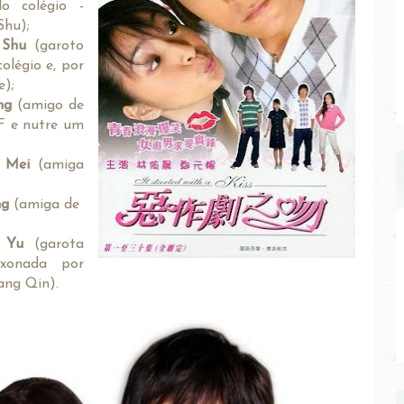
o colégio -
Shu);
i Shu
(garoto
olégio e, por
e);
ng
(amigo de
F e nutre um
 Mei
(amiga
ng
(amiga de
 Yu
(garota
ixonada por
ang Qin).