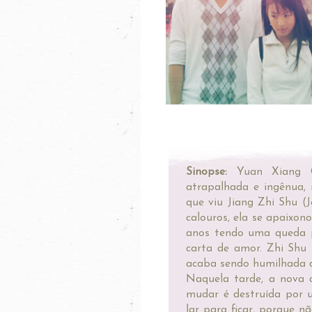
Sinopse:
Yuan Xiang Q
atrapalhada e ingênua, 
que viu Jiang Zhi Shu (
calouros, ela se apaixo
anos tendo uma queda p
carta de amor. Zhi Shu
acaba sendo humilhada di
Naquela tarde, a nova 
mudar é destruída por 
lar para ficar, porque 