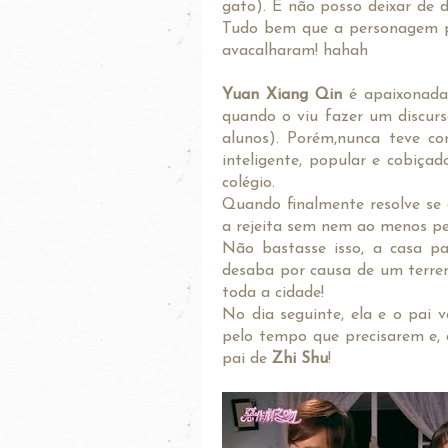
gato). E não posso deixar de d
Tudo bem que a personagem p
avacalharam! hahah
Yuan Xiang Qin
é apaixonada 
quando o viu fazer um discurs
alunos). Porém,nunca teve co
inteligente, popular e cobiçad
colégio.
Quando finalmente resolve se 
a rejeita sem nem ao menos pe
Não bastasse isso, a casa p
desaba por causa de um terrem
toda a cidade!
No dia seguinte, ela e o pai 
pelo tempo que precisarem e,
pai de
Zhi Shu
!