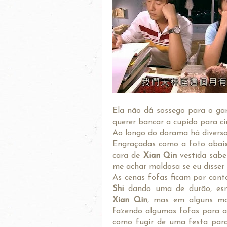
Ela não dá sossego para o gar
querer bancar a cupido para ci
Ao longo do dorama há diversas
Engraçadas como a foto abaix
cara de
Xian Qin
vestida sab
me achar maldosa se eu disser
As cenas fofas ficam por cont
Shi
dando uma de durão, es
Xian Qin
, mas em alguns m
fazendo algumas fofas para a
como fugir de uma festa par