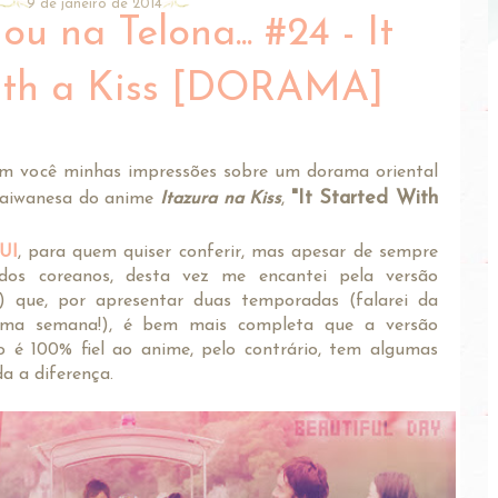
9 de janeiro de 2014
u na Telona... #24 - It
ith a Kiss [DORAMA]
om você minhas impressões sobre um dorama oriental
"It Started With
taiwanesa do anime
Itazura na Kiss
,
UI
, para quem quiser conferir, mas apesar de sempre
dos coreanos, desta vez me encantei pela versão
 que, por apresentar duas temporadas (falarei da
ima semana!), é bem mais completa que a versão
o é 100% fiel ao anime, pelo contrário, tem algumas
a a diferença.