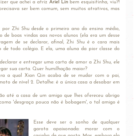
izer que achei a atriz
Ariel Lin
bem esquisitinha, viu?!
recisava ser bem comum, sem muitos atrativos, mas
por Zhi Shu desde o primeiro ano do ensino médio,
o de boas vindas aos novos alunos (ela era um desse
ragem de se declarar, afinal, Zhi Shu é o cara mais
o de todo colégio. E ela, uma aluna da pior classe do
declarar e entregar uma carta de amor a Zhi Shu, ele
gar sua carta. Quer humilhação maior?
ara a qual Xian Qin acaba de se mudar com o pai,
oto de nível 2. Detalhe: é a única casa a desabar em
vão até a casa de um amigo que lhes ofereceu abrigo
 como 'desgraça pouca não é bobagem', o tal amigo é
Esse deve ser o sonho de qualquer
garota apaixonada: morar com o
carinha de que gosta. Mas, embora ela