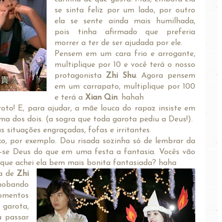
se sinta feliz por um lado, por outro
ela se sente ainda mais humilhada,
pois tinha afirmado que preferia
morrer a ter de ser ajudada por ele.
Pensem em um cara frio e arrogante,
multiplique por 10 e você terá o nosso
protagonista
Zhi Shu
. Agora pensem
em um carrapato, multiplique por 100
e terá a
Xian Qin
. hahah
oto! E, para ajudar, a mãe louca do rapaz insiste em
ma dos dois. (a sogra que toda garota pediu a Deus!).
 situações engraçadas, fofas e irritantes.
o, por exemplo. Dou risada sozinha só de lembrar da
e-se Deus do que em uma festa a fantasia. Vocês vão
 que achei ela bem mais bonita fantasiada? haha
a de
Zhi
nobando
omentos
 garota,
a passar