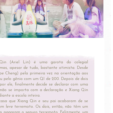
in (Ariel Lin) é uma garota do colegial
mas, apesar de tudo, bastante otimista. Desde
Joe Cheng) pela primeira vez na orientação aos
nou pelo gênio com um QI de 200. Depois de dois
or ele, finalmente decide se declarar com uma
 não se importa com a declaração e Xiang Qin
ante a escola inteira.
casa que Xiang Qin e seu pai acabaram de se
um leve terremoto. Os dois, então, não têm um
não pagaram o seguro terremoto. Felizmente, um