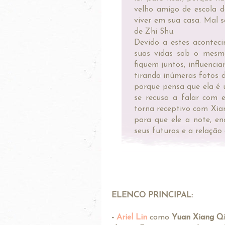
velho amigo de escola d
viver em sua casa. Mal s
de Zhi Shu.
Devido a estes acontec
suas vidas sob o mesm
fiquem juntos, influenci
tirando inúmeras fotos 
porque pensa que ela é 
se recusa a falar com e
torna receptivo com Xia
para que ele a note, e
seus futuros e a relação 
ELENCO PRINCIPAL:
-
Ariel Lin
como
Yuan Xiang Q