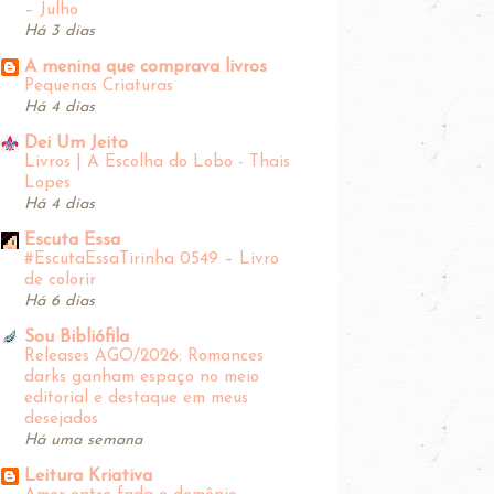
– Julho
Há 3 dias
A menina que comprava livros
Pequenas Criaturas
Há 4 dias
Dei Um Jeito
Livros | A Escolha do Lobo - Thais
Lopes
Há 4 dias
Escuta Essa
#EscutaEssaTirinha‬ 0549 – Livro
de colorir
Há 6 dias
Sou Bibliófila
Releases AGO/2026: Romances
darks ganham espaço no meio
editorial e destaque em meus
desejados
Há uma semana
Leitura Kriativa