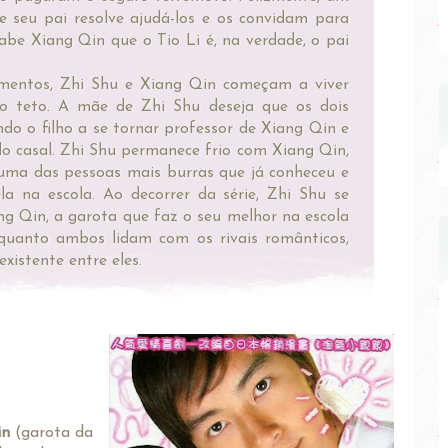
e seu pai resolve ajudá-los e os convidam para
abe Xiang Qin que o Tio Li é, na verdade, o pai
imentos, Zhi Shu e Xiang Qin começam a viver
o teto. A mãe de Zhi Shu deseja que os dois
ando o filho a se tornar professor de Xiang Qin e
do casal. Zhi Shu permanece frio com Xiang Qin,
uma das pessoas mais burras que já conheceu e
la na escola. Ao decorrer da série, Zhi Shu se
ng Qin, a garota que faz o seu melhor na escola
nquanto ambos lidam com os rivais românticos,
existente entre eles.
in
(garota da