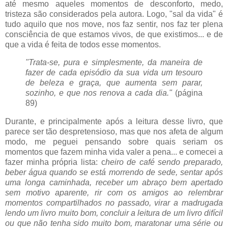
até mesmo aqueles momentos de desconforto, medo,
tristeza são considerados pela autora. Logo, "sal da vida" é
tudo aquilo que nos move, nos faz sentir, nos faz ter plena
consciência de que estamos vivos, de que existimos... e de
que a vida é feita de todos esse momentos.
"Trata-se, pura e simplesmente, da maneira de
fazer de cada episódio da sua vida um tesouro
de beleza e graça, que aumenta sem parar,
sozinho, e que nos renova a cada dia."
(página
89)
Durante, e principalmente após a leitura desse livro, que
parece ser tão despretensioso, mas que nos afeta de algum
modo, me peguei pensando sobre quais seriam os
momentos que fazem minha vida valer a pena... e comecei a
fazer minha própria lista: c
heiro de café sendo preparado,
beber água quando se está morrendo de sede, sentar após
uma longa caminhada, receber um abraço bem apertado
sem motivo aparente, rir com os amigos ao relembrar
momentos compartilhados no passado, virar a madrugada
lendo um livro muito bom, concluir a leitura de um livro difícil
ou que não tenha sido muito bom, maratonar uma série ou