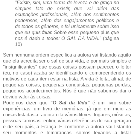
"Existe, sim, uma forma de leveza e de graça no
simples fato de existir, que vai além das
ocupações profissionais, além dos sentimentos
poderosos, além dos engajamentos políticos e
de todos os gêneros, e foi unicamente sobre isso
que eu quis falar. Sobre esse pequeno
plus
que
nos é dado a todos: O SAL DA VIDA."
(página
10)
Sem nenhuma ordem específica a autora vai listando aquilo
que ela acredita ser o sal de sua vida, e por mais simples e
"insignificantes" que essas coisas possam parecer, o leitor
(eu, no caso) acaba se identificando e compreendendo os
motivos de cada item estar na lista. A vida é feita, afinal, de
pequenas coisas, pequenas conquistas, pequenas perdas,
pequenos acontecimentos. Nós é que não sabemos dar o
devido valor às coisas.
Podemos dizer que
"O Sal da Vida"
é um livro sobre
experiências, um livro de memórias, já que em meio as
coisas listadas,a autora cita vários filmes, lugares, músicas,
pessoas famosas, enfim, várias referências de sua geração
e de seu país, a França. E conforme a autora vai listando
seu momentos e lembranças, somos levados a listar