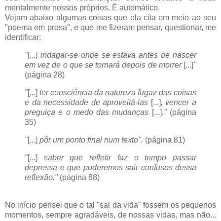
mentalmente nossos próprios. É automático.
Vejam abaixo algumas coisas que ela cita em meio ao seu
"poema em prosa", e que me fizeram pensar, questionar, me
identificar:
"
[...]
indagar-se onde se estava antes de nascer
em vez de o que se tornará depois de morrer
[...]
"
(página 28)
"
[...]
ter consciência da natureza fugaz das coisas
e da necessidade de aproveitá-las
[...]
, vencer a
preguiça e o medo das mudanças
[...]
."
(página
35)
"
[...]
pôr um ponto final num texto".
(página 81)
"
[...]
saber que refletir faz o tempo passar
depressa e que poderemos sair confusos dessa
reflexão."
(página 88)
No início pensei que o tal "sal da vida" fossem os pequenos
momentos, sempre agradáveis, de nossas vidas, mas não...