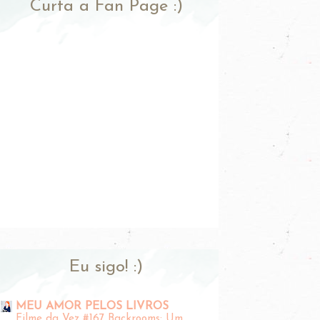
Curta a Fan Page :)
Eu sigo! :)
MEU AMOR PELOS LIVROS
Filme da Vez #167 Backrooms: Um