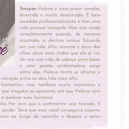
Sinopse:
Helena é uma jovem simples,
divertida e muito desastrada. É bem
sucedida profissionalmente e tem uma
vida pessoal tranquila. Mas isso muda
completamente quando, de maneira
inusitada, o destino coloca Eduardo
em sua vida. Alto, moreno e dono dos
olhos azuis mais lindos que ela já viu,
ele vira sua vida de cabeça para baixo
e uma paixão arrebatadora surge
entre eles. Helena tenta se afastar e
 atração entre os dois fala mais alto.
antástico, mas também muito misterioso e
e que ninguém se aproxime, até que Helena, com
 a quebrar suas barreiras.
les faz com que o sentimento seja testado. E
 perder. Será que esse casal conseguirá superar
girem ao longo do caminho e deixará o amor