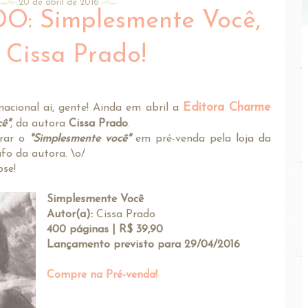
20 de abril de 2016
: Simplesmente Você,
 Cissa Prado!
Editora Charme
 nacional aí, gente! Ainda em abril a
ê"
, da autora
Cissa Prado
.
rar o
"Simplesmente você"
em pré-venda pela loja da
fo da autora. \o/
pse!
Simplesmente Você
Autor(a):
Cissa Prado
400 páginas | R$ 39,90
Lançamento previsto para 29/04/2016
Compre na Pré-venda!