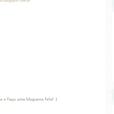
os.blogspot.com.br
 e faça uma blogueira feliz! :)