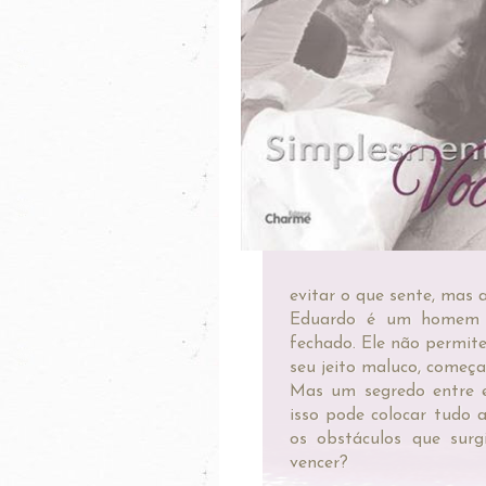
evitar o que sente, mas a
Eduardo é um homem f
fechado. Ele não permit
seu jeito maluco, começa
Mas um segredo entre e
isso pode colocar tudo a
os obstáculos que sur
vencer?