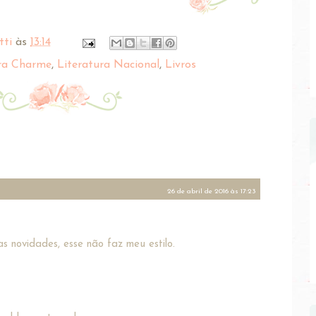
tti
às
13:14
ra Charme
,
Literatura Nacional
,
Livros
26 de abril de 2016 às 17:23
s novidades, esse não faz meu estilo.