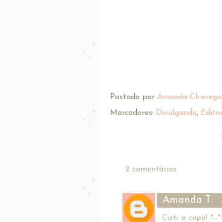
Postado por
Amanda Chierega
Marcadores:
Divulgando
,
Edito
2 comentários
Amanda T.
Curti a capa! *-