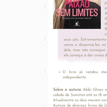
p
p
A
d
d
R
r
seus pés. Extremamente 
cama e dispensá-las no 
dele, mas não consegue 
ele começa a dar sinais
O livro já vendeu ma
independente
Sobre a autora:
Abbi Glines 
cidade de Sumiton até os 18 a
Atualmente os dois moram com 
Autora de diversos livros da 