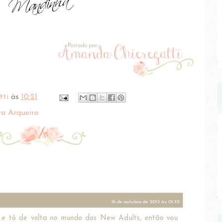
tti
às
10:21
ra Arqueiro
16 de outubro de 2013 às 01:32
-* e tô de volta no mundo dos New Adults, então vou