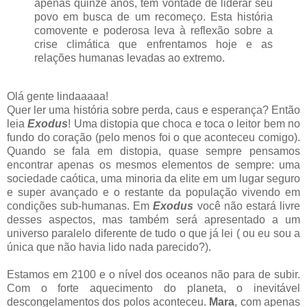
apenas quinze anos, tem vontade de liderar seu
povo em busca de um recomeço. Esta história
comovente e poderosa leva à reflexão sobre a
crise climática que enfrentamos hoje e as
relações humanas levadas ao extremo.
Olá gente lindaaaaa!
Quer ler uma história sobre perda, caus e esperança? Então
leia
Exodus
! Uma distopia que choca e toca o leitor bem no
fundo do coração (pelo menos foi o que aconteceu comigo).
Quando se fala em distopia, quase sempre pensamos
encontrar apenas os mesmos elementos de sempre: uma
sociedade caótica, uma minoria da elite em um lugar seguro
e super avançado e o restante da população vivendo em
condições sub-humanas. Em
Exodus
você não estará livre
desses aspectos, mas também será apresentado a um
universo paralelo diferente de tudo o que já lei ( ou eu sou a
única que não havia lido nada parecido?).
Estamos em 2100 e o nível dos oceanos não para de subir.
Com o forte aquecimento do planeta, o inevitável
descongelamentos dos polos aconteceu.
Mara
, com apenas