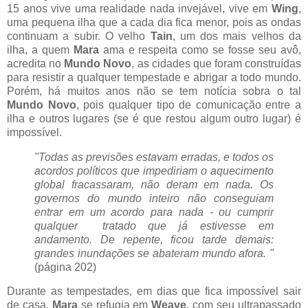
15 anos vive uma realidade nada invejável, vive em
Wing
,
uma pequena ilha que a cada dia fica menor, pois as ondas
continuam a subir. O velho
Tain
, um dos mais velhos da
ilha, a quem
Mara
ama e respeita como se fosse seu avô,
acredita no
Mundo Novo
, as cidades que foram construídas
para resistir a qualquer tempestade e abrigar a todo mundo.
Porém, há muitos anos não se tem notícia sobra o tal
Mundo Novo
, pois qualquer tipo de comunicação entre a
ilha e outros lugares (se é que restou algum outro lugar) é
impossível.
"Todas as previsões estavam erradas, e todos os
acordos políticos que impediriam o aquecimento
global fracassaram, não deram em nada. Os
governos do mundo inteiro não conseguiam
entrar em um acordo para nada - ou cumprir
qualquer tratado que já estivesse em
andamento. De repente, ficou tarde demais:
grandes inundações se abateram mundo afora. "
(página 202)
Durante as tempestades, em dias que fica impossível sair
de casa,
Mara
se refugia em
Weave
, com seu ultrapassado