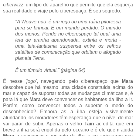
ciberwizz
, um tipo de aparelho que permite que ela esqueça
sua realidade e viaje pelo ciberespaço. É seu segredo.
"A Weave não é um jogo ou uma ruína pitoresca
para se brincar. É um mundo perdido. O mundo
dos mortos. Pende no ciberespaço tal qual uma
teia de aranha abandonada, extinta e morta -
uma teia-fantasma suspensa entre os velhos
satélites de comunicação que orbitam o afogado
planeta Terra.
É um túmulo virtual."
(página 64)
É nesse
'jogo'
, navegando pelo ciberespaço que
Mara
descobre que há mesmo uma cidade construída acima do
mar e capaz de suportar todas as mudanças climáticas e, é
para lá que
Mara
deve convencer os habitantes da ilha a ir.
Porém, como convencer todos a superar o medo do
desconhecido? Embora as a ilha esteja visivelmente
afundando, os moradores têm esperança que o nível do mar
vai parar de subir. Apenas o velho
Tain
acredita que em
breve a ilha será engolida pelo oceano e é ele quem ajuda
Mara
a convencer o restante da ilha a se arriscarem mar