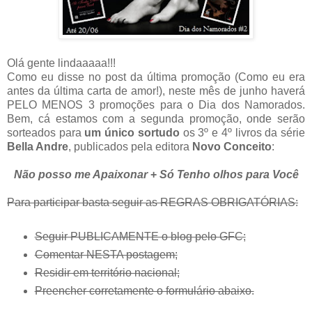
Olá gente lindaaaaa!!!
Como eu disse no post da última promoção (Como eu era
antes da última carta de amor!), neste mês de junho haverá
PELO MENOS 3 promoções para o Dia dos Namorados.
Bem, cá estamos com a segunda promoção, onde serão
sorteados para
um único sortudo
os 3º e 4º livros da série
Bella Andre
, publicados pela editora
Novo Conceito
:
Não posso me Apaixonar
+
Só Tenho olhos para Você
Para participar basta seguir as REGRAS OBRIGATÓRIAS:
Seguir PUBLICAMENTE o blog pelo GFC;
Comentar NESTA postagem;
Residir em território nacional;
Preencher corretamente o formulário abaixo.