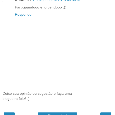
Anônimo
19 de junho de 2013 às 00:32
Participandooo e torcendooo :))
Responder
Deixe sua opinião ou sugestão e faça uma
blogueira feliz! :)