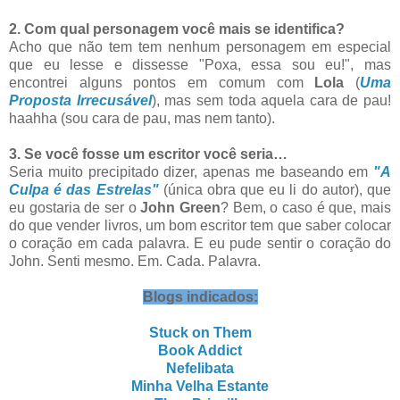
2. Com qual personagem você mais se identifica?
Acho que não tem tem nenhum personagem em especial
que eu lesse e dissesse "Poxa, essa sou eu!", mas
encontrei alguns pontos em comum com
Lola
(
Uma
Proposta Irrecusável
), mas sem toda aquela cara de pau!
haahha (sou cara de pau, mas nem tanto).
3. Se você fosse um escritor você seria…
Seria muito precipitado dizer, apenas me baseando em
"A
Culpa é das Estrelas"
(única obra que eu li do autor), que
eu gostaria de ser o
John Green
? Bem, o caso é que, mais
do que vender livros, um bom escritor tem que saber colocar
o coração em cada palavra. E eu pude sentir o coração do
John. Senti mesmo. Em. Cada. Palavra.
Blogs indicados:
Stuck on Them
Book Addict
Nefelibata
Minha Velha Estante