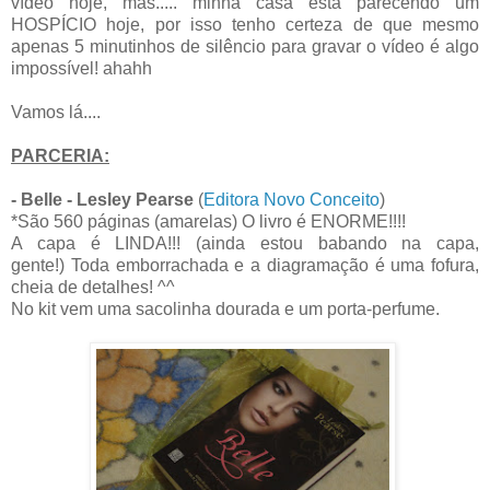
vídeo hoje, mas..... minha casa está parecendo um
HOSPÍCIO hoje, por isso tenho certeza de que mesmo
apenas 5 minutinhos de silêncio para gravar o vídeo é algo
impossível! ahahh
Vamos lá....
PARCERIA:
- Belle - Lesley Pearse
(
Editora Novo Conceito
)
*São 560 páginas (amarelas) O livro é ENORME!!!!
A capa é LINDA!!! (ainda estou babando na capa,
gente!) Toda emborrachada e a diagramação é uma fofura,
cheia de detalhes! ^^
No kit vem uma sacolinha dourada e um porta-perfume.