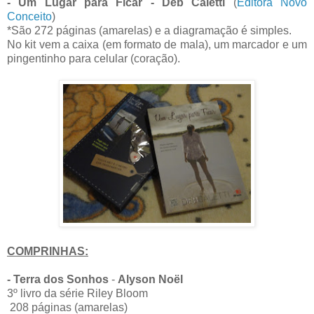
- Um Lugar para Ficar - Deb Caletti
(
Editora Novo
Conceito
)
*São 272 páginas (amarelas) e a diagramação é simples.
No kit vem a caixa (em formato de mala), um marcador e um
pingentinho para celular (coração).
COMPRINHAS:
- Terra dos Sonhos
-
Alyson Noël
3º livro da série Riley Bloom
208 páginas (amarelas)