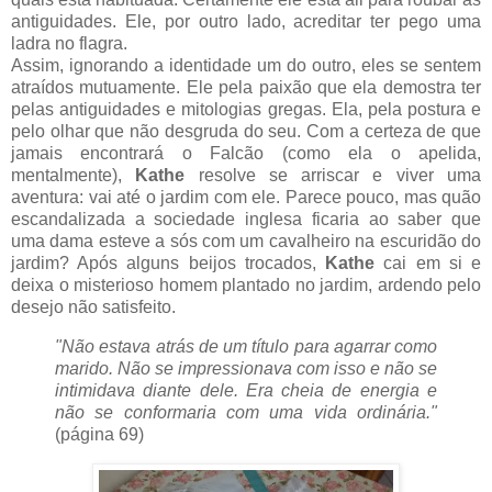
antiguidades. Ele, por outro lado, acreditar ter pego uma
ladra no flagra.
Assim, ignorando a identidade um do outro, eles se sentem
atraídos mutuamente. Ele pela paixão que ela demostra ter
pelas antiguidades e mitologias gregas. Ela, pela postura e
pelo olhar que não desgruda do seu. Com a certeza de que
jamais encontrará o Falcão (como ela o apelida,
mentalmente),
Kathe
resolve se arriscar e viver uma
aventura: vai até o jardim com ele. Parece pouco, mas quão
escandalizada a sociedade inglesa ficaria ao saber que
uma dama esteve a sós com um cavalheiro na escuridão do
jardim? Após alguns beijos trocados,
Kathe
cai em si e
deixa o misterioso homem plantado no jardim, ardendo pelo
desejo não satisfeito.
"Não estava atrás de um título para agarrar como
marido. Não se impressionava com isso e não se
intimidava diante dele. Era cheia de energia e
não se conformaria com uma vida ordinária."
(página 69)