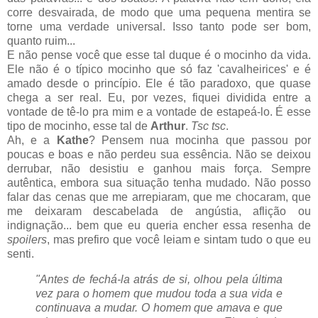
corre desvairada, de modo que uma pequena mentira se
torne uma verdade universal. Isso tanto pode ser bom,
quanto ruim...
E não pense você que esse tal duque é o mocinho da vida.
Ele não é o típico mocinho que só faz 'cavalheirices' e é
amado desde o princípio. Ele é tão paradoxo, que quase
chega a ser real. Eu, por vezes, fiquei dividida entre a
vontade de tê-lo pra mim e a vontade de estapeá-lo. É esse
tipo de mocinho, esse tal de
Arthur
.
Tsc tsc
.
Ah, e a
Kathe
? Pensem nua mocinha que passou por
poucas e boas e não perdeu sua essência. Não se deixou
derrubar, não desistiu e ganhou mais força. Sempre
autêntica, embora sua situação tenha mudado. Não posso
falar das cenas que me arrepiaram, que me chocaram, que
me deixaram descabelada de angústia, aflição ou
indignação... bem que eu queria encher essa resenha de
spoilers
, mas prefiro que você leiam e sintam tudo o que eu
senti.
"Antes de fechá-la atrás de si, olhou pela última
vez para o homem que mudou toda a sua vida e
continuava a mudar. O homem que amava e que