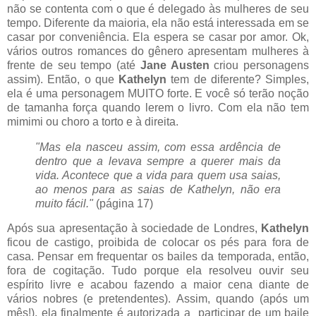
não se contenta com o que é delegado às mulheres de seu
tempo. Diferente da maioria, ela não está interessada em se
casar por conveniência. Ela espera se casar por amor. Ok,
vários outros romances do gênero apresentam mulheres à
frente de seu tempo (até
Jane Austen
criou personagens
assim). Então, o que
Kathelyn
tem de diferente? Simples,
ela é uma personagem MUITO forte. E você só terão noção
de tamanha força quando lerem o livro. Com ela não tem
mimimi ou choro a torto e à direita.
"Mas ela nasceu assim, com essa ardência de
dentro que a levava sempre a querer mais da
vida. Acontece que a vida para quem usa saias,
ao menos para as saias de Kathelyn, não era
muito fácil."
(página 17)
Após sua apresentação à sociedade de Londres,
Kathelyn
ficou de castigo, proibida de colocar os pés para fora de
casa. Pensar em frequentar os bailes da temporada, então,
fora de cogitação. Tudo porque ela resolveu ouvir seu
espírito livre e acabou fazendo a maior cena diante de
vários nobres (e pretendentes). Assim, quando (após um
mês!), ela finalmente é autorizada a participar de um baile