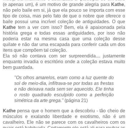
(e apenas um), é um motivo de grande alegria para
Kathe
,
não pelo baile em si, já que ela pouco se importa com esse
tipo de coisa, mas pelo fato de que o nobre que oferece o
baile possui uma incrível coleção de antiguidades. O que
Kathe
tem a ver com isso? Bem, ela é apaixonada pela
história grega e todas essas antiguidades, por isso não
poderia estar na mesma casa que uma coleção desse
quilate e não dar uma escapada para conferir cada um dos
itens que compõem tal coleção.
Ela só não contava com ser surpreendida.... justamente
enquanto invadia o escritório onde a coleção estava muito
bem guardada.
"Os olhos amarelos, eram como a luz quente do
sol de meio-dia, infiltrava-se por todas as frestas
e não deixava nada sem ser aquecido. Ele tinha
o rosto quadrado esculpido como a perfeição
simétrica da arte grega."
(página 21)
Kathe
pensa que o homem que a descobriu - tão cheio de
músculos e exalando liberdade e exotismo, não é um
cavalheiro. Ele não se parece com os cavalheiros com os
quais está habituada. Certamente ele está ali para roubar as