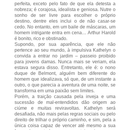
perfeita, exceto pelo fato de que ela detesta a
nobreza; é corajosa, idealista e geniosa. Nutre o
sonho de ser livre para escolher o próprio
destino, dentre eles inclui o de não casar-se
cedo. No entanto, em um baile de máscaras, um
homem intrigante entra em cena… Arthur Harold
é bonito, rico e obstinado.
Supondo, por sua aparência, que ele não
pertence ao seu mundo, à impulsiva Kathelyn o
convida a entrar no jardim – passeio proibido
para jovens damas. Nunca mais se veriam, ela
estava segura disso. Entretanto, ele é: o nono
duque de Belmont, alguém bem diferente do
homem que idealizava, só que, de um instante a
outro, o que parecia a aventura de uma noite, se
transforma em uma paixão sem limites.
Porém, a traição causada pela inveja e uma
sucessão de mal-entendidos dão origem ao
ciúme e muitas reviravoltas. Kathelyn será
desafiada, não mais pelas regras sociais ou pelo
direito de trilhar o próprio caminho, e sim, pela a
única coisa capaz de vencer até mesmo a sua