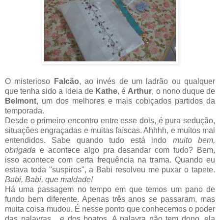
O misterioso
Falcão
, ao invés de um ladrão ou qualquer
que tenha sido a ideia de
Kathe
, é
Arthur
, o nono duque de
Belmont
, um dos melhores e mais cobiçados partidos da
temporada.
Desde o primeiro encontro entre esse dois, é pura sedução,
situações engraçadas e muitas faíscas. Ahhhh, e muitos mal
entendidos. Sabe quando tudo está indo
muito bem,
obrigada
e acontece algo pra desandar com tudo? Bem,
isso acontece com certa frequência na trama. Quando eu
estava toda "suspiros", a Babi resolveu me puxar o tapete.
Babi, Babi, que maldade!
Há uma passagem no tempo em que temos um pano de
fundo bem diferente. Apenas três anos se passaram, mas
muita coisa mudou. É nesse ponto que conhecemos o poder
das palavras... e dos boatos. A palavra não tem dono, ela