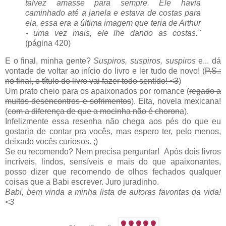
talvez amasse para sempre. Ele havia
caminhado até a janela e estava de costas para
ela. essa era a última imagem que teria de Arthur
- uma vez mais, ele lhe dando as costas."
(página 420)
E o final, minha gente?
Suspiros, suspiros, suspiros
e... dá
vontade de voltar ao início do livro e ler tudo de novo! (
P.S.:
no final, o título do livro vai fazer todo sentido! <3
)
Um prato cheio para os apaixonados por romance (
regado a
muitos desencontros e sofrimentos
). Eita, novela mexicana!
(
com a diferença de que a mocinha não é chorona
).
Infelizmente essa resenha não chega aos pés do que eu
gostaria de contar pra vocês, mas espero ter, pelo menos,
deixado vocês curiosos. ;)
Se eu recomendo? Nem precisa perguntar! Após dois livros
incríveis, lindos, sensíveis e mais do que apaixonantes,
posso dizer que recomendo de olhos fechados qualquer
coisas que a Babi escrever. Juro juradinho.
Babi, bem vinda a minha lista de autoras favoritas da vida!
<3