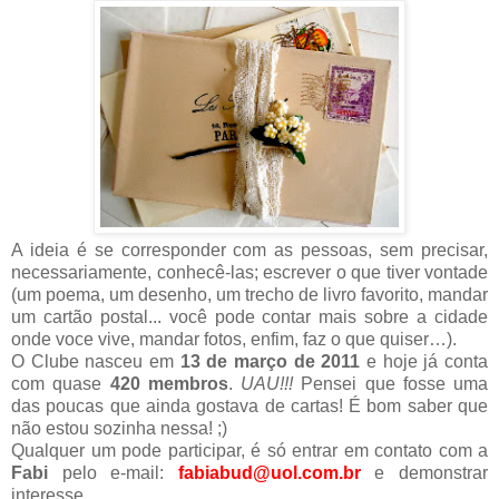
A ideia é se corresponder com as pessoas, sem precisar,
necessariamente, conhecê-las; escrever o que tiver vontade
(um poema, um desenho, um trecho de livro favorito, mandar
um cartão postal... você pode contar mais sobre a cidade
onde voce vive, mandar fotos, enfim, faz o que quiser…).
O Clube nasceu em
13 de março de 2011
e hoje já conta
com quase
420 membros
.
UAU!!!
Pensei que fosse uma
das poucas que ainda gostava de cartas! É bom saber que
não estou sozinha nessa! ;)
Qualquer um pode participar, é só entrar em contato com a
Fabi
pelo e-mail:
fabiabud@uol.com.br
e demonstrar
interesse.