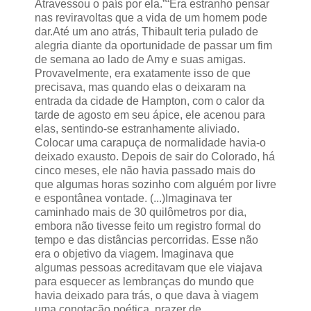
Atravessou o país por ela.”
“Era estranho pensar
nas reviravoltas que a vida de um homem pode
dar.
Até um ano atrás, Thibault teria pulado de
alegria diante da oportunidade de passar um fim
de semana ao lado de Amy e suas amigas.
Provavelmente, era exatamente isso de que
precisava, mas quando elas o deixaram na
entrada da cidade de Hampton, com o calor da
tarde de agosto em seu
ápice, ele acenou para
elas, sentindo-se estranhamente aliviado.
Colocar uma carapuça de normalidade havia-o
deixado exausto.
Depois de sair do Colorado, há
cinco meses, ele não havia passado mais do
que algumas horas sozinho com alguém por livre
e espontânea vontade.
(...)
Imaginava ter
caminhado mais de 30 quilômetros por dia,
embora não tivesse feito um registro formal do
tempo e das distâncias percorridas. Esse não
era o objetivo da viagem. Imaginava que
algumas pessoas acreditavam que ele viajava
para esquecer as lembranças do mundo que
havia deixado para trás, o que dava à viagem
uma conotação poética. prazer de