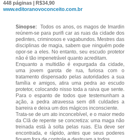
448 páginas | R$34,90
www.editoranovoconceito.com.br
Sinopse:
Todos os anos, os magos de Imardin
reúnem-se para purifi car as ruas da cidade dos
pedintes, criminosos e vagabundos. Mestres das
disciplinas de magia, sabem que ninguém pode
opor-se a eles. No entanto, seu escudo protetor
não é tão impenetrável quanto acreditam.
Enquanto a multidão é expurgada da cidade,
uma jovem garota de rua, furiosa com o
tratamento dispensado pelas autoridades a sua
família e amigos, atira uma pedra ao escudo
protetor, colocando nisso toda a raiva que sente.
Para o espanto de todos que testemunham a
ação, a pedra atravessa sem difi culdades a
barreira e deixa um dos mágicos inconsciente.
Trata-se de um ato inconcebível, e o maior medo
da Clã de repente se concretiza: uma maga não
treinada está à solta pelas ruas. Ela deve ser
encontrada, e rápido, antes que seus poderes
fiquem fora de controle e destruam a todos.