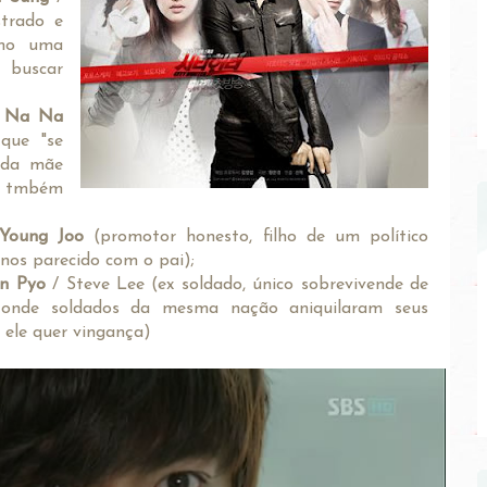
trado e
omo uma
buscar
 Na Na
que "se
 da mãe
e tmbém
Young Joo
(promotor honesto, filho de um político
nos parecido com o pai);
in Pyo
/ Steve Lee (ex soldado, único sobrevivende de
 onde soldados da mesma nação aniquilaram seus
 ele quer vingança)