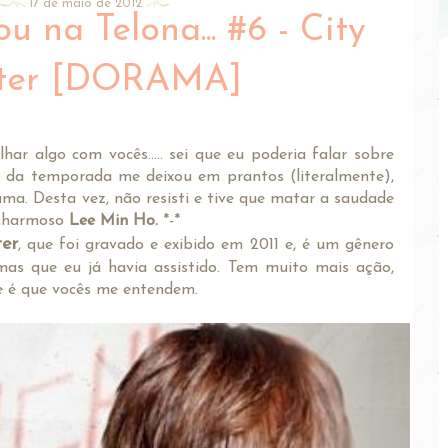
17 de maio de 2012
u na Telona... #6 - City
ter [DORAMA]
ar algo com vocês..... sei que eu poderia falar sobre
al da temporada me deixou em prantos (literalmente),
ma. Desta vez, não resisti e tive que matar a saudade
e charmoso
Lee Min Ho.
*-*
ter
, que foi gravado e exibido em 2011 e, é um gênero
as que eu já havia assistido. Tem muito mais ação,
se é que vocês me entendem.