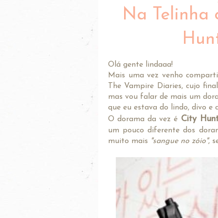
Na Telinha o
Hun
Olá gente lindaaa!
Mais uma vez venho compartilh
The Vampire Diaries, cujo fin
mas vou falar de mais um dora
que eu estava do lindo, divo 
City Hun
O dorama da vez é
um pouco diferente dos doram
muito mais
"sangue no zóio"
, 