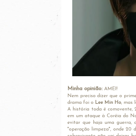
Minha opinião:
AMEI!
Nem preciso dizer que o prime
drama foi o
Lee Min Ho
, mas l
A história toda é comovente, 
em um ataque à Coréia do Nor
evitar que haja uma guerra,
"operação limpeza", onde 20 d
sobrevivente não vai deixar ba