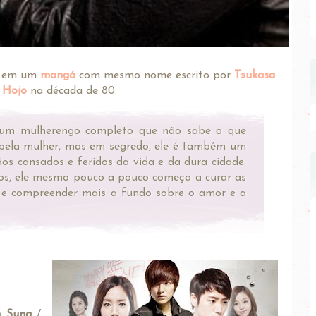
o em um
mangá
com mesmo nome escrito por
Tsukasa
Hojo
na década de 80.
, um mulherengo completo que não sabe o que
 bela mulher, mas em segredo, ele é também um
ãos cansados e feridos da vida e da dura cidade.
os, ele mesmo pouco a pouco começa a curar as
, e compreender mais a fundo sobre o amor e a
n Sung
/