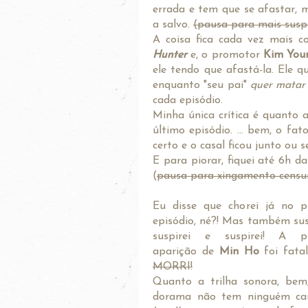
errada e tem que se afastar,
a salvo.
(pausa para mais suspi
A coisa fica cada vez mais c
Hunter
e, o promotor
Kim You
ele tendo que afastá-la. Ele q
enquanto "seu pai"
quer matar
cada episódio.
Minha única crítica é quanto 
último episódio. ... bem, o f
certo e o casal ficou junto ou s
E para piorar, fiquei até 6h d
(
pausa para xingamento cens
Eu disse que chorei já no p
episódio, né?! Mas também susp
suspirei e suspirei! A pr
aparição de
Min Ho
foi fatal.
MORRI!
Quanto a trilha sonora, bem
dorama não tem ninguém ca