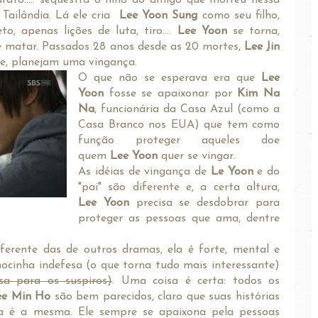
 Tailândia. Lá ele cria
Lee Yoon Sung
como seu filho,
o, apenas lições de luta, tiro....
Lee Yoon
se torna,
 matar. Passados 28 anos desde as 20 mortes,
Lee Jin
 e, planejam uma vingança.
O que não se esperava era que
Lee
Yoon
fosse se apaixonar por
Kim Na
Na
, funcionária da Casa Azul (como a
Casa Branco nos EUA) que tem como
função proteger aqueles doe
quem
Lee Yoon
quer se vingar.
As idéias de vingança de
Le Yoon
e do
"pai" são diferente e, a certa altura,
Lee Yoon
precisa se desdobrar para
proteger as pessoas que ama, dentre
ferente das de outros dramas, ela é forte, mental e
cinha indefesa (o que torna tudo mais interessante)
sa para os suspiros)
. Uma coisa é certa: todos os
e Min Ho
são bem parecidos, claro que suas histórias
ia é a mesma. Ele sempre se apaixona pela pessoas