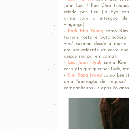
John Lee / Poo Chai (seques
criado por Lee Jin Pyo c
arma com a intenção de 
vingança);
-
Park Min Youn
g
como
Kim
(jovem forte e batalhadora 
vira" sozinha desde a morte
em um acidente de carro qu
deixou seu pai em coma);
-
Lee Joon Hyuk
como
Kim 
corrupto que quer ser tudo, me
-
Kim Sang Joong
como
Lee J
uma "operação de limpeza"
companheiros - e após 28 anos