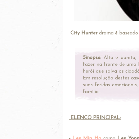
City Hunter
drama é basead
Sinopse:
Alto e bonito
fazer na frente de uma
herói que salva os cidad
Em resolução destes cas
suas feridas emocionais
família.
ELENCO PRINCIPAL:
-
Lee Min Ho
como
Lee Yoo