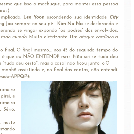
 mesmo que isso o machuque, para manter essa pessoa
ros).
omplicada:
Lee Yoon
escondendo sua identidade
City
ng Joo
sempre no seu pé.
Kim Na Na
se declarando e
uerendo se vingar expondo "os podres" dos envolvidos,
 todo mundo
. Muito eletrizante. Um
ataque cardíaco
a
ao final. O final mesmo... nos 45 do segundo tempo do
ato é que eu NÃO ENTENDI! rsrrs Não sei se tudo deu
e "tudo deu certo", mas o casal não ficou junto. o.O
a manhã assistindo e, no final das contas, não entendi.
urado APPQP).
rimeiro
irei, e
imeira
 Sério.
, neste
ntando