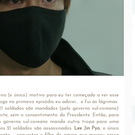
iro (e único) motivo para eu ter começado a ver esse
ogo no primeiro episódio eu adorei.... e fui às lágrimas.
21 soldados são mandados (pelo governo sul-coreano)
te, sem o consentimento do Presidente. Então, para
 o governo sul-coreano manda outra tropa para uma
os 21 soldados são assassinados.
Lee Jin Pyo
, o único
rato..... sequestra o filho do amigo que morreu nessa