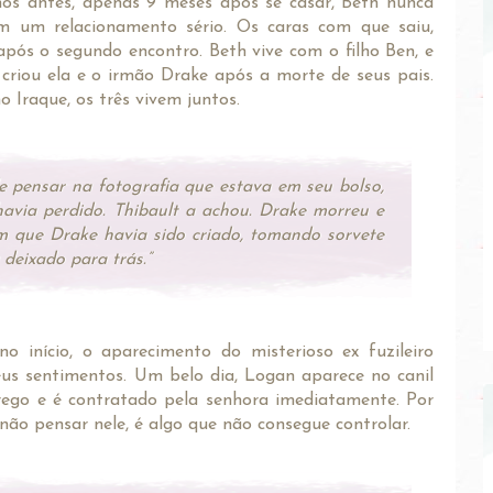
os antes, apenas 9 meses após se casar, Beth nunca
m um relacionamento sério. Os caras com que saiu,
ós o segundo encontro. Beth vive com o filho Ben, e
riou ela e o irmão Drake após a morte de seus pais.
 Iraque, os três vivem juntos.
 pensar na fotografia que estava em seu bolso,
havia perdido. Thibault a achou. Drake morreu e
m que Drake
havia sido criado, tomando sorvete
 deixado para trás.”
o início, o aparecimento do misterioso ex fuzileiro
us sentimentos. Um belo dia, Logan aparece no canil
ego e é contratado pela senhora imediatamente. Por
 não pensar nele, é algo que não consegue controlar.