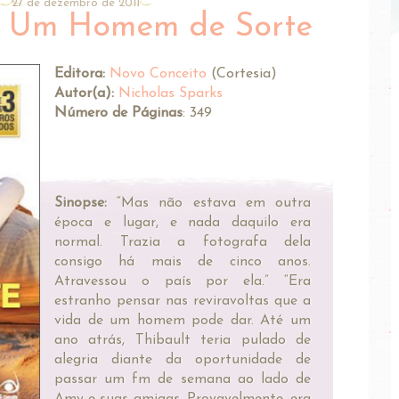
27 de dezembro de 2011
 Um Homem de Sorte
Editora:
Novo Conceito
(Cortesia)
Autor(a):
Nicholas Sparks
Número de Páginas
: 349
Sinopse:
“Mas não estava em outra
época e lugar, e nada daquilo era
normal. Trazia a fotografa dela
consigo há mais de cinco anos.
Atravessou o país por ela.” “Era
estranho pensar nas reviravoltas que a
vida de um homem pode dar. Até um
ano atrás, Thibault teria pulado de
alegria diante da oportunidade de
passar um fm de semana ao lado de
Amy e suas amigas. Provavelmente, era