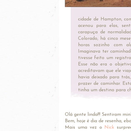
cidade de Hampton, com
acenou para elas, sent
carapuça de normalidad
Colorado, há cinco mes
horas sozinho com alg
Imaginava ter caminhad
tivesse feito um registr
Esse não era o objeti
acreditavam que ele via
havia deixado para trá
prazer de caminhar. Est
tinha um destino para ch
Olá gente linda!!! Sentiram min
Bem, hoje é dia de resenha, eba
Mais uma vez o
Nick
surpree