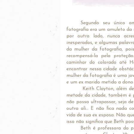
Segundo seu único ami
fotografia era um amuleto da 
por outro lado, nunca acre
inesperados, e algumas palavra
da mulher da fotografia, poi
recompensá-la pela proteçã
caminhar do colorado até H
encontrar nessa cidade obstác
mulher da fotografia é uma jo
e um ex marido metido a dono
Keith Clayton, além d
metade da cidade, também é po
não possa ultrapassar, seja d
outra ali... E não fica nada
vida de sua ex esposa. Não qu
isso não significa que Beth po
Beth é professora do pri