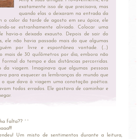
exatamente isso de que precisava, mas
quando elas o deixaram na entrada da
 o calor da tarde de agosto em seu ápice, ele
indo-se estranhamente aliviado. Colocar uma
e havia-o deixado exausto. Depois de sair do
es, ele não havia passado mais do que algumas
uém por livre e espontânea vontade. (...)
o mais de 30 quilômetros por dia, embora não
o formal do tempo e das distâncias percorridas.
vo da viagem. Imaginava que algumas pessoas
java para esquecer as lembranças do mundo que
s, o que dava à viagem uma conotação poética.
avam todos errados. Ele gostava de caminhar e
egar.
ha falta?? ^^
aaa!!!
ndeu! Um misto de sentimentos durante a leitura,