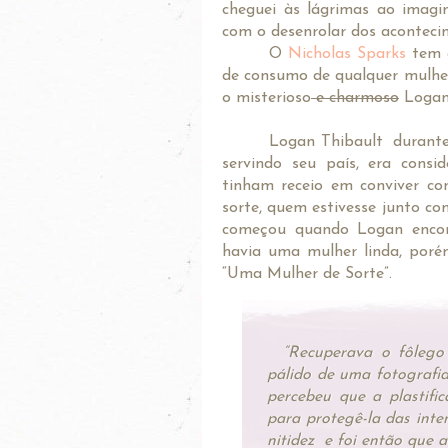
cheguei às lágrimas ao imagi
com o desenrolar dos aconteci
O
Nicholas Sparks
tem e
de consumo de qualquer mulher
o misterioso
e charmoso
Loga
Logan Thibault durante 
servindo seu país, era con
tinham receio em conviver co
sorte, quem estivesse junto co
começou quando Logan encon
havia uma mulher linda, poré
“Uma Mulher de Sorte”.
“Recuperava o fôlego
pálido de uma fotografia
percebeu que a plastifi
para protegê-la das int
nitidez
e foi então que a