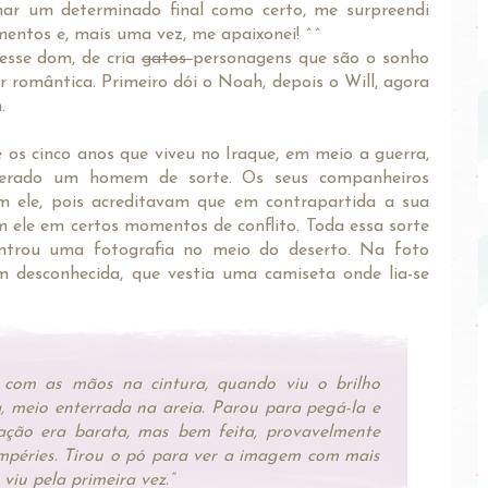
nar um determinado final como certo, me surpreendi
mentos e, mais uma vez, me apaixonei! ^^
sse dom, de cria
gatos
personagens que são o sonho
 romântica. Primeiro dói o Noah, depois o Will, agora
n.
os cinco anos que viveu no Iraque, em meio a guerra,
siderado um homem de sorte. Os seus companheiros
m ele, pois acreditavam que em contrapartida a sua
m ele em certos momentos de conflito. Toda essa sorte
trou uma fotografia no meio do deserto. Na foto
m desconhecida, que vestia uma camiseta onde lia-se
 com as mãos na cintura, quando viu o brilho
, meio enterrada na areia. Parou para pegá-la e
cação era barata, mas bem feita, provavelmente
empéries. Tirou o pó para ver a imagem com mais
 viu pela primeira vez.”