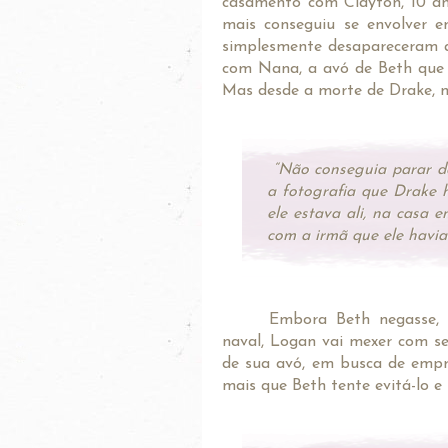
casamento com Clayton, 10 an
mais conseguiu se envolver e
simplesmente desapareceram ap
com Nana, a avó de Beth que c
Mas desde a morte de Drake, no
“Não conseguia parar de
a fotografia que Drake 
ele estava ali, na casa
e
com a irmã que ele havia
Embora Beth negasse, n
naval, Logan vai mexer com se
de sua avó, em busca de empr
mais que Beth tente evitá-lo e