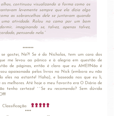
olhos, continuou visualizando a forma como os
vantavam levemente sempre que ela dizia algo
como as sobrancelhas dele se juntavam quando
m uma atividade. Rolou na cama por um bom
ormir, imaginando se, talvez, apenas talvez,
ordado, pensando nela.”
*******
 se gostei, Né?! Se é do Nicholas, tem um cara dos
 que me levou ao pânico e à alegria em questão de
stão de páginas, então é claro que eu AMEI!Não é
sou apaixonada pelos livros no Nick (embora eu não
o eles na estante! Haha), e baseada nos que eu li,
e os melhores. Até hoje o meu favorito era O Diário de
ão tenho certeza! ^^Se eu recomendo? Sem dúvida
!!!
Classificação:
****