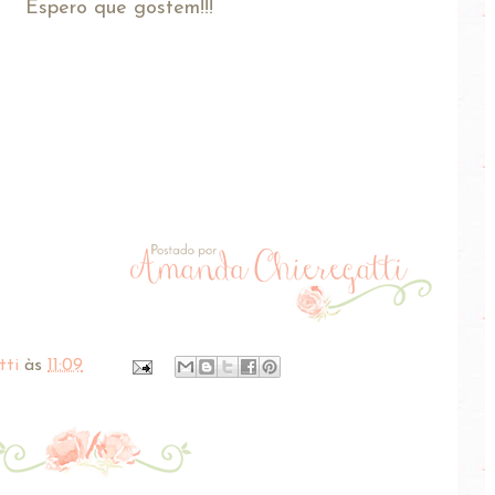
Espero que gostem!!!
tti
às
11:09