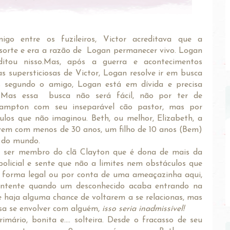
go entre os fuzileiros, Victor acreditava que a
sorte e era a razão de Logan permanecer vivo. Logan
ditou nisso.Mas, após a guerra e acontecimentos
s supersticiosas de Victor, Logan resolve ir em busca
s segundo o amigo, Logan está em dívida e precisa
o.Mas essa busca não será fácil, não por ter de
ampton com seu inseparável cão pastor, mas por
ulos que não imaginou. Beth, ou melhor, Elizabeth, a
vem com menos de 30 anos, um filho de 10 anos (Bem)
 do mundo.
e ser membro do clã Clayton que é dona de mais da
licial e sente que não a limites nem obstáculos que
e forma legal ou por conta de uma ameaçazinha aqui,
 contente quando um desconhecido acaba entrando na
e haja alguma chance de voltarem a se relacionas, mas
ssa se envolver com alguém,
isso seria inadmissível!
mário, bonita e.... solteira. Desde o fracasso de seu