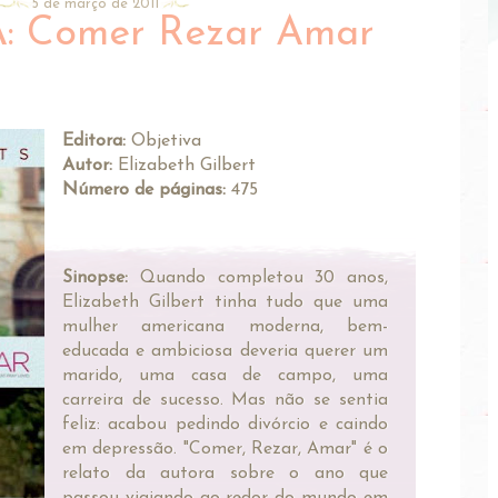
5 de março de 2011
 Comer Rezar Amar
Editora:
Objetiva
Autor:
Elizabeth Gilbert
Número de páginas:
475
Sinopse:
Quando completou 30 anos,
Elizabeth Gilbert tinha tudo que uma
mulher americana moderna, bem-
educada e ambiciosa deveria querer um
marido, uma casa de campo, uma
carreira de sucesso. Mas não se sentia
feliz: acabou pedindo divórcio e caindo
em depressão. "Comer, Rezar, Amar" é o
relato da autora sobre o ano que
passou viajando ao redor do mundo em