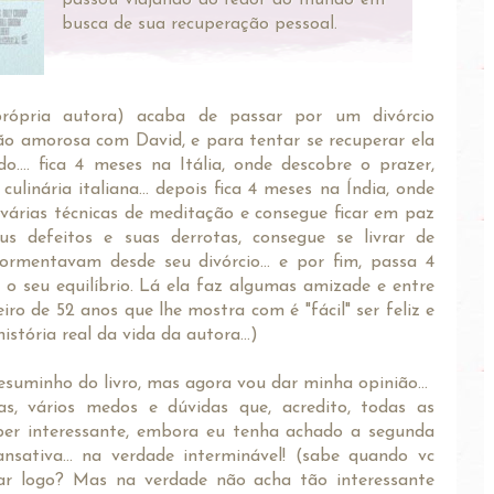
busca de sua recuperação pessoal.
 própria autora) acaba de passar por um divórcio
o amorosa com David, e para tentar se recuperar ela
o.... fica 4 meses na Itália, onde descobre o prazer,
ulinária italiana... depois fica 4 meses na Índia, onde
 várias técnicas de meditação e consegue ficar em paz
s defeitos e suas derrotas, consegue se livrar de
ormentavam desde seu divórcio... e por fim, passa 4
 o seu equilíbrio. Lá ela faz algumas amizade e entre
iro de 52 anos que lhe mostra com é "fácil" ser feliz e
stória real da vida da autora...)
 resuminho do livro, mas agora vou dar minha opinião...
s, vários medos e dúvidas que, acredito, todas as
per interessante, embora eu tenha achado a segunda
nsativa... na verdade interminável! (sabe quando vc
ar logo? Mas na verdade não acha tão interessante