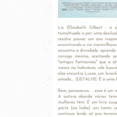
Liz (Elizabeth Gilbert - a
tumultuado e por uma desilusã
resolve passar um ano viajand
encontrando-o na maravilhosa c
encontra a divindade, aprende
consigo mesma, aceitando seu
"antigos fantasmas" que a at
meses na Indonésia, ode busca
elas encontra Lucas, um brasile
amada.... (DETALHE: É a uma hi
Bem, pessoassss...... esse é um
A autora aborda vários tema
mulheres têm. É um livro suu
parte (na Índia) um tanto ca
continua lendo só pra termin