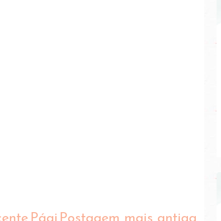
cente
Pági
Postagem mais antiga