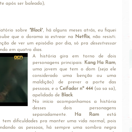
e após ser baleado);
atório sobre
"Black
", há alguns meses atrás, eu fiquei
soube que o dorama ia estrear na
Netflix
, não resisti.
enção de ver um episódio por dia, só pra
desestressar
ando em quatro dias.
A história gira em torno de dois
personagens principais:
Kang Ha Ram
,
uma jovem que tem o dom (seja ele
considerado uma benção ou uma
maldição) de prever a porte das
pessoas; e o
Ceifador nº 444
(sa sa sa),
apelidado de
Black
.
No início acompanhamos a história
desses dois personagens
separadamente.
Ha Ram
está
tem dificuldades pra manter uma vida normal, pois
ondando as pessoas, há sempre uma sombra negra