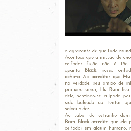
o agravante de que todo mundo
Acontece que a missão de enc
ceifador fujão não é tão 
quanto
Black
, nosso ceifad
achava. Ao acreditar que
Mu
na verdade, seu amigo de in
primeiro amor,
Ha Ram
fica
dele, sentindo-se culpada por
sido baleado ao tentar aju
salvar vidas.
Ao saber do estranho do
Ram
,
Black
acredita que ela p
ceifador em algum humano, ma