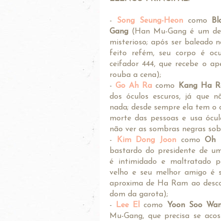
-
Song Seung-Heon
como
Bl
Gang
(Han Mu-Gang é um det
misterioso; após ser baleado 
feito refém, seu corpo é oc
ceifador 444, que recebe o ap
rouba a cena);
-
Go Ah Ra
como
Kang Ha 
dos óculos escuros, já que n
nada; desde sempre ela tem o 
morte das pessoas e usa ócul
não ver as sombras negras sob
-
Kim Dong Joon
como
Oh 
bastardo do presidente de u
é intimidado e maltratado p
velho e seu melhor amigo é s
aproxima de Ha Ram ao desco
dom da garota);
-
Lee El
como
Yoon Soo Wa
Mu-Gang, que precisa se ac