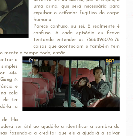
uma arma, que será necessária para
expulsar o ceifador fugitivo do corpo
humano.
Parece confuso, eu sei. E realmente é
confuso. A cada episódio eu ficava
tentando entender as 7586896076-76
coisas que aconteciam e também tem
 mente o tempo todo, então...
ontrar o
simples
or 444,
-Gang
é,
fância e
 na cola
 ele ter
dá-la a
m de
Ha
oderá ser útil ao ajudá-lo a identificar a sombra do
s fazendo-a a creditar que ele a ajudará a salvar