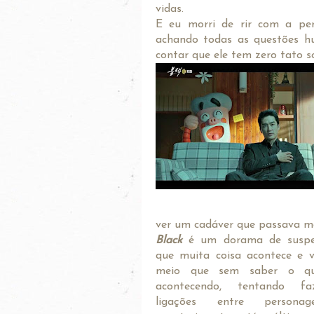
vidas.
E eu morri de rir com a per
achando todas as questões hu
contar que ele tem zero tato s
ver um cadáver que passava ma
Black
é um dorama de susp
que muita coisa acontece e v
meio que sem saber o qu
acontecendo, tentando f
ligações entre persona