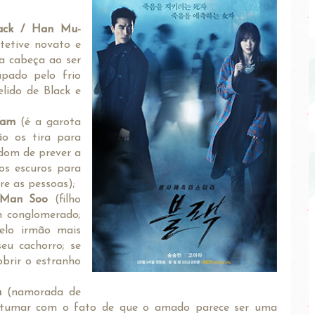
ack / Han Mu-
etive novato e
na cabeça ao ser
upado pelo frio
elido de Black e
Ram
(é a garota
ão os tira para
dom de prever a
os escuros para
re as pessoas);
Man Soo
(filho
m conglomerado;
elo irmão mais
eu cachorro; se
brir o estranho
n
(namorada de
ostumar com o fato de que o amado parece ser uma