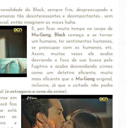
sonalidade do Black, sempre frio, despreocupado e
manas tão desinteressantes e desimportantes... sem
ocial, então imaginem os micos haha.
E, por ficar muito tempo no corpo de
Mu-Gang
,
Black
começa a se tornar
um humano, ter sentimentos humanos,
se preocupar com os humanos, etc.
Assim, muitas vezes ele acaba
desviando o foco de sua busca pelo
fugitivo e acaba desvendando crimes
como um detetive eficiente, muito
mais eficiente que o
Mu-Gang
original,
inclusive, já que o coitado não podia
l (
e estragava a cena do crime
).
ense em
ocê fica
e está
azer as
gens e