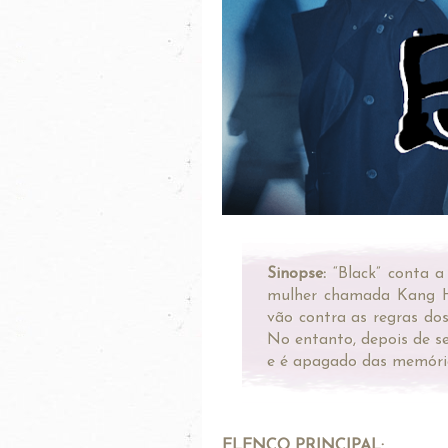
Sinopse:
“Black” conta a
mulher chamada Kang Ha
vão contra as regras dos
No entanto, depois de s
e é apagado das memóri
ELENCO PRINCIPAL: