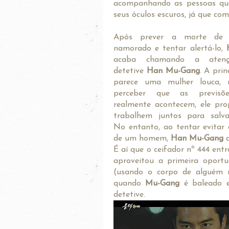
acompanhando as pessoas que
seus óculos escuros, já que com
Após prever a morte de 
namorado e tentar alertá-lo,
acaba chamando a aten
detetive
Han Mu-Gang
. A prin
parece uma mulher louca,
perceber que as previsõ
realmente acontecem, ele pr
trabalhem juntos para salva
No entanto, ao tentar evitar
de um homem,
Han Mu-Gang
a
É aí que o ceifador nº 444 ent
aproveitou a primeira oport
(usando o corpo de alguém 
quando
Mu-Gang
é baleado e
detetive.