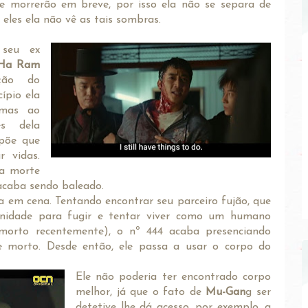
 morrerão em breve, por isso ela não se separa de
 eles ela não vê as tais sombras.
seu ex
Ha Ram
ção do
cípio ela
 mas ao
es dela
opõe que
r vidas.
 a morte
caba sendo baleado.
ra em cena. Tentando encontrar seu parceiro fujão, que
unidade para fugir e tentar viver como um humano
morto recentemente), o nº 444 acaba presenciando
 morto. Desde então, ele passa a usar o corpo do
Ele não poderia ter encontrado corpo
melhor, já que o fato de
Mu-Gan
g ser
detetive lhe dá acesso, por exemplo, a