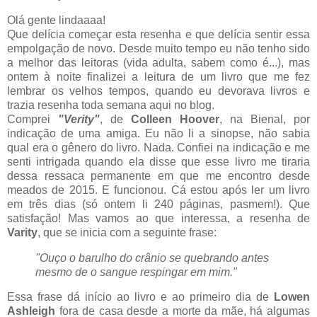
Olá gente lindaaaa!
Que delícia começar esta resenha e que delícia sentir essa
empolgação de novo. Desde muito tempo eu não tenho sido
a melhor das leitoras (vida adulta, sabem como é...), mas
ontem à noite finalizei a leitura de um livro que me fez
lembrar os velhos tempos, quando eu devorava livros e
trazia resenha toda semana aqui no blog.
Comprei
"Verity"
, de
Colleen Hoover
, na Bienal, por
indicação de uma amiga. Eu não li a sinopse, não sabia
qual era o gênero do livro. Nada. Confiei na indicação e me
senti intrigada quando ela disse que esse livro me tiraria
dessa ressaca permanente em que me encontro desde
meados de 2015. E funcionou. Cá estou após ler um livro
em três dias (só ontem li 240 páginas, pasmem!). Que
satisfação! Mas vamos ao que interessa, a resenha de
Varity
, que se inicia com a seguinte frase:
"Ouço o barulho do crânio se quebrando antes
mesmo de o sangue respingar em mim."
Essa frase dá início ao livro e ao primeiro dia de
Lowen
Ashleigh
fora de casa desde a morte da mãe, há algumas