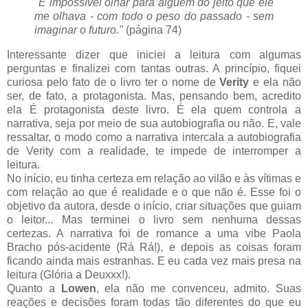
"É impossível olhar para alguém do jeito que ele
me olhava - com todo o peso do passado - sem
imaginar o futuro."
(página 74)
Interessante dizer que iniciei a leitura com algumas
perguntas e finalizei com tantas outras. A princípio, fiquei
curiosa pelo fato de o livro ter o nome de
Verity
e ela não
ser, de fato, a protagonista. Mas, pensando bem, acredito
ela É protagonista deste livro. É ela quem controla a
narrativa, seja por meio de sua autobiografia ou não. E, vale
ressaltar, o modo como a narrativa intercala a autobiografia
de Verity com a realidade, te impede de interromper a
leitura.
No início, eu tinha certeza em relação ao vilão e às vítimas e
com relação ao que é realidade e o que não é. Esse foi o
objetivo da autora, desde o início, criar situações que guiam
o leitor... Mas terminei o livro sem nenhuma dessas
certezas. A narrativa foi de romance a uma vibe Paola
Bracho pós-acidente (Rá Rá!), e depois as coisas foram
ficando ainda mais estranhas. E eu cada vez mais presa na
leitura (Glória a Deuxxx!).
Quanto a
Lowen
, ela não me convenceu, admito. Suas
reações e decisões foram todas tão diferentes do que eu