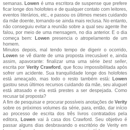
semanas.
Lowen
é uma escritora de suspense que prefere
ficar longe dos holofotes e de qualquer contato com leitores,
eventos literários, etc., e passou os últimos meses cuidando
da mãe doente, tornando-se ainda mais reclusa. No entanto,
não conseguiu evitar a reunião sobre a qual seu agente lhe
falou, por meio de uma mensagem, no dia anterior. E o dia
começa bem:
Lowen
presencia o atropelamento de um
homem.
Minutos depois, mal tendo tempo de digerir o ocorrido,
Lowen
se vê diante de uma proposta irrecusável e, ainda
assim, apavorante: finalizar uma uma série
best seller
,
escrita por
Verity Crawford
, que ficou impossibilitada após
sofrer um acidente. Sua tranquilidade longe dos holofotes
está ameaçado, mas todo o resto também está:
Lowen
gastou seus últimos recursos cuidando da mãe, seu aluguel
está atrasado e ela está prestes a ser despejada. Como
recusar tal proposta?
A fim de pesquisar e procurar possíveis anotações de
Verity
sobre os próximos volumes da série, para, então, dar início
ao processo de escrita dos três livros contratados pela
editora,
Lowen
vai à casa dos Crawford. Seu objetivo é
passar alguns dias desbravando o escritório de Verity em