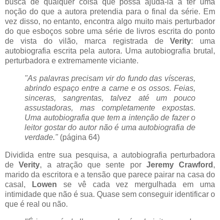
busca de qualquer coisa que possa ajudá-la a ter uma
noção do que a autora pretendia para o final da série. Em
vez disso, no entanto, encontra algo muito mais perturbador
do que esboços sobre uma série de livros escrita do ponto
de vista do vilão, marca registrada de
Verity
: uma
autobiografia escrita pela autora. Uma autobiografia brutal,
perturbadora e extremamente viciante.
"As palavras precisam vir do fundo das vísceras,
abrindo espaço entre a carne e os ossos. Feias,
sinceras, sangrentas, talvez até um pouco
assustadoras, mas completamente expostas.
Uma autobiografia que tem a intenção de fazer o
leitor gostar do autor não é uma autobiografia de
verdade."
(página 64)
Dividida entre sua pesquisa, a autobiografia perturbadora
de
Verity
, a atração que sente por
Jeremy Crawford
,
marido da escritora e a tensão que parece pairar na casa do
casal,
Lowen
se vê cada vez mergulhada em uma
intimidade que não é sua. Quase sem conseguir identificar o
que é real ou não.