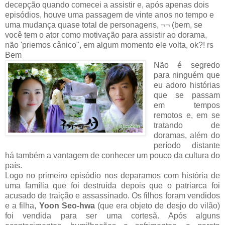
decepção quando comecei a assistir e, após apenas dois
episódios, houve uma passagem de vinte anos no tempo e
uma mudança quase total de personagens, ¬¬ (bem, se
você tem o ator como motivação para assistir ao dorama,
não 'priemos cânico", em algum momento ele volta, ok?! rs
Bem
Não é segredo
para ninguém que
eu adoro histórias
que se passam
em tempos
remotos e, em se
tratando de
doramas, além do
período distante
há também a vantagem de conhecer um pouco da cultura do
país.
Logo no primeiro episódio nos deparamos com história de
uma família que foi destruída depois que o patriarca foi
acusado de traição e assassinado. Os filhos foram vendidos
e a filha,
Yoon Seo-hwa
(que era objeto de desjo do vilão)
foi vendida para ser uma cortesã. Após alguns