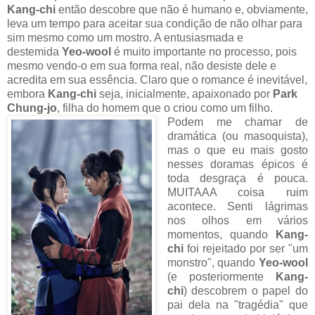
Kang-chi
então descobre que não é humano e, obviamente,
leva um tempo para aceitar sua condição de não olhar para
sim mesmo como um mostro. A entusiasmada e
destemida
Yeo-wool
é muito importante no processo, pois
mesmo vendo-o em sua forma real, não desiste dele e
acredita em sua essência. Claro que o romance é inevitável,
embora
Kang-chi
seja, inicialmente, apaixonado por
Park
Chung-jo
, filha do homem que o criou como um filho.
Podem me chamar de
dramática (ou masoquista),
mas o que eu mais gosto
nesses doramas épicos é
toda desgraça é pouca.
MUITAAA coisa ruim
acontece. Senti lágrimas
nos olhos em vários
momentos, quando
Kang-
chi
foi rejeitado por ser "um
monstro", quando
Yeo-wool
(e posteriormente
Kang-
chi
) descobrem o papel do
pai dela na "tragédia" que