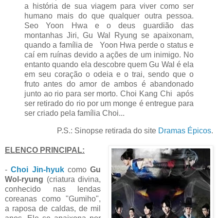
a história de sua viagem para viver como ser
humano mais do que qualquer outra pessoa.
Seo Yoon Hwa e o deus guardião das
montanhas Jiri, Gu Wal Ryung se apaixonam,
quando a família de Yoon Hwa perde o status e
caí em ruínas devido a ações de um inimigo. No
entanto quando ela descobre quem Gu Wal é ela
em seu coração o odeia e o trai, sendo que o
fruto antes do amor de ambos é abandonado
junto ao rio para ser morto. Choi Kang Chi após
ser retirado do rio por um monge é entregue para
ser criado pela família Choi...
P.S.: Sinopse retirada do site
Dramas Épicos
.
ELENCO PRINCIPAL:
-
Choi Jin-hyuk
como
Gu
Wol-ryung
(criatura divina,
conhecido nas lendas
coreanas como "Gumiho",
a raposa de caldas, de mil