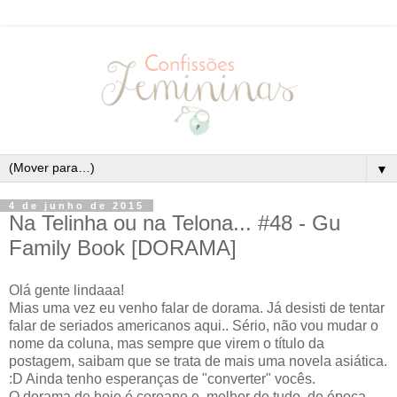
▼
4 de junho de 2015
Na Telinha ou na Telona... #48 - Gu
Family Book [DORAMA]
Olá gente lindaaa!
Mias uma vez eu venho falar de dorama. Já desisti de tentar
falar de seriados americanos aqui.. Sério, não vou mudar o
nome da coluna, mas sempre que virem o título da
postagem, saibam que se trata de mais uma novela asiática.
:D Ainda tenho esperanças de "converter" vocês.
O dorama de hoje é coreano e, melhor de tudo, de época.