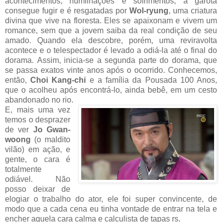
acontecimentos, humilhações e sofrimentos, a garota
consegue fugir e é resgatadas por
Wol-ryung
, uma criatura
divina que vive na floresta. Eles se apaixonam e vivem um
romance, sem que a jovem saiba da real condição de seu
amado. Quando ela descobre, porém, uma reviravolta
acontece e o telespectador é levado a odiá-la até o final do
dorama.
Assim, inicia-se a segunda parte do dorama, que
se passa exatos vinte anos após o ocorrido. Conhecemos,
então,
Choi Kang-chi
e a família da Pousada 100 Anos,
que o acolheu após encontrá-lo, ainda bebê, em um cesto
abandonado no rio.
E, mais uma vez
temos o desprazer
de ver
Jo Gwan-
woong
(o maldito
vilão) em ação, e
gente, o cara é
totalmente
odiável. Não
posso deixar de
elogiar o trabalho do ator, ele foi super convincente, de
modo que a cada cena eu tinha vontade de entrar na tela e
encher aquela cara calma e calculista de tapas rs.