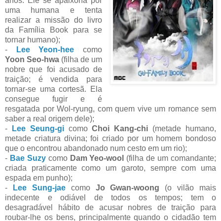
anos. Ele se apaixona por
uma humana e tenta
realizar a missão do livro
da Família Book para se
tornar humano);
-
Lee Yeon-hee
como
Yoon Seo-hwa
(filha de um
nobre que foi acusado de
traição; é vendida para
tornar-se uma cortesã. Ela
consegue fugir e é
resgatada por Wol-ryung, com quem vive um romance sem
saber a real origem dele);
-
Lee Seung-gi
como
Choi Kang-chi
(metade humano,
metade criatura divina; foi criado por um homem bondoso
que o encontrou abandonado num cesto em um rio);
-
Bae Suzy
como
Dam Yeo-wool
(filha de um comandante;
criada praticamente como um garoto, sempre com uma
espada em punho);
-
Lee Sung-jae
como
Jo Gwan-woong
(o vilão mais
indecente e odiável de todos os tempos; tem o
desagradável hábito de acusar nobres de traição para
roubar-lhe os bens, principalmente quando o cidadão tem