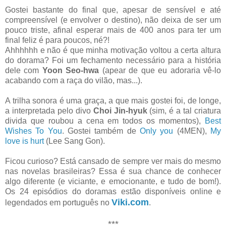
Gostei bastante do final que, apesar de sensível e até
compreensível (e envolver o destino), não deixa de ser um
pouco triste, afinal esperar mais de 400 anos para ter um
final feliz é para poucos, né?!
Ahhhhhh e não é que minha motivação voltou a certa altura
do dorama? Foi um fechamento necessário para a história
dele com
Yoon Seo-hwa
(apear de que eu adoraria vê-lo
acabando com a raça do vilão, mas...).
A trilha sonora é uma graça, a que mais gostei foi, de longe,
a interpretada pelo divo
Choi Jin-hyuk
(sim, é a tal criatura
divida que roubou a cena em todos os momentos),
Best
Wishes To You
. Gostei também de
Only you
(4MEN),
My
love is hurt
(Lee Sang Gon).
Ficou curioso? Está cansado de sempre ver mais do mesmo
nas novelas brasileiras? Essa é sua chance de conhecer
algo diferente (e viciante, e emocionante, e tudo de bom!).
Os 24 episódios do doramas estão disponíveis online e
Viki.com
legendados em português no
.
***