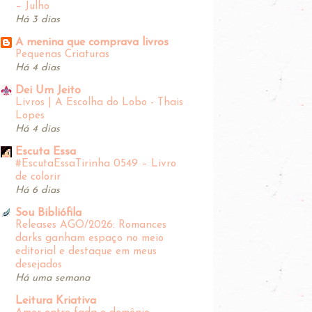
– Julho
Há 3 dias
A menina que comprava livros
Pequenas Criaturas
Há 4 dias
Dei Um Jeito
Livros | A Escolha do Lobo - Thais
Lopes
Há 4 dias
Escuta Essa
#EscutaEssaTirinha‬ 0549 – Livro
de colorir
Há 6 dias
Sou Bibliófila
Releases AGO/2026: Romances
darks ganham espaço no meio
editorial e destaque em meus
desejados
Há uma semana
Leitura Kriativa