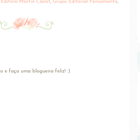
,
Editora Martin Claret
,
Grupo Editorial Pensamento
,
 e faça uma blogueira feliz! :)