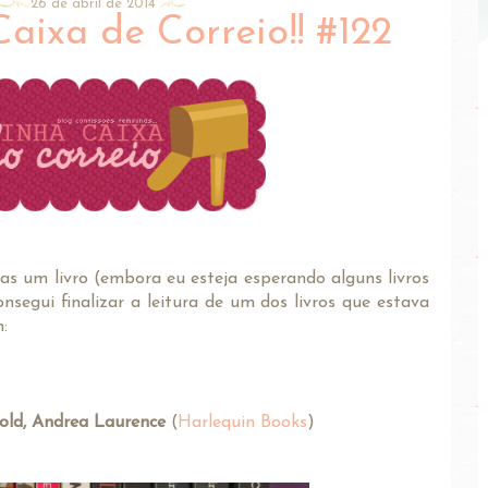
26 de abril de 2014
ixa de Correio!! #122
s um livro (embora eu esteja esperando alguns livros
onsegui finalizar a leitura de um dos livros que estava
:
Gold, Andrea Laurence
(
Harlequin Books
)