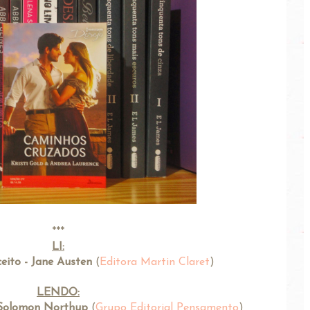
***
LI:
ceito - Jane Austen
(
Editora Martin Claret
)
LENDO:
- Solomon Northup
(
Grupo Editorial Pensamento
)