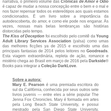
narrativa, o primeiro volume das
Crônicas de Amor e Ódio
é capaz de mudar a nossa concepção entre o bem e o mal e
nos fazer repensar todos os estereótipos aos quais estamos
condicionados. É um livro sobre a importância da
autodescoberta, do amor, e como ele pode nos enganar. Às
vezes, nossas mais belas lembranças são histórias
distorcidas pelo tempo.
The Kiss of Deception
foi escolhido pelo comitê da
Young
Adult Library Services Association
(yalsa) como umas
das melhores ficções ya de 2015 e escolhido uma das
principais fantasias de 2014 pelos leitores no
Goodreads
.
Esta viagem extraordinária, repleta de ação, romance e
mistério chega ao Brasil em março de 2016 pela
Darkside
®
Books para integrar a
Coleção DarkLove
.
Sobre a autora:
Mary E. Pearson
é uma premiada escritora do
sul da Califórnia, conhecida por seus outros sete
livros juvenis — entre eles a série popular The
Jenna Fox Chronicles. Mary é formada em artes
pela Long Beach State University, e possui
mestrado pela San Diego State University.